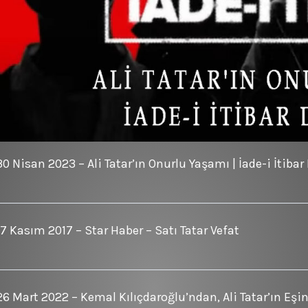
30 Nisan 2023 – Ali Tatar’ın Onurlu Yaşamı | İade-i İtibar
17 Kasım 2017 – Star Haber – Satı Tatar Vefat
26 Mart 2022 – Kemal Kılıçdaroğlu’ndan, Ali Tatar’ın Eşin