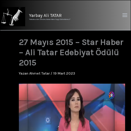
İçeriğe
atla
Yarbay Ali TATAR
"Hukuksuzluk Sürecine, Hukuk Adına Saygı Gösterilemez!"
27 Mayıs 2015 – Star Haber
– Ali Tatar Edebiyat Ödülü
2015
Yazan
Ahmet Tatar
/
19 Mart 2023