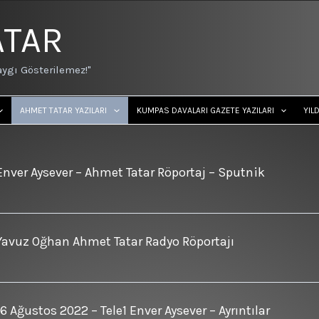
ATAR
ygı Gösterilemez!"
AHMET TATAR YAZILARI
KUMPAS DAVALARI GAZETE YAZILARI
YIL
Enver Aysever – Ahmet Tatar Röportaj – Sputnik
Yavuz Oğhan Ahmet Tatar Radyo Röportajı
16 Ağustos 2022 – Tele1 Enver Aysever – Ayrıntılar