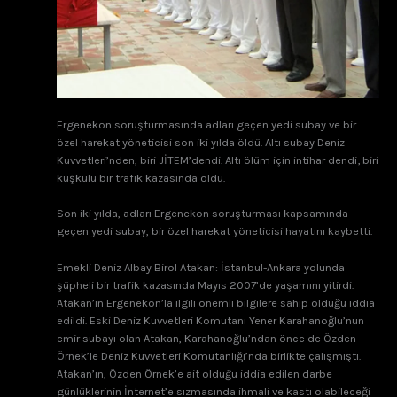
Ergenekon soruşturmasında adları geçen yedi subay ve bir
özel harekat yöneticisi son iki yılda öldü. Altı subay Deniz
Kuvvetleri’nden, biri JİTEM’dendi. Altı ölüm için intihar dendi; biri
kuşkulu bir trafik kazasında öldü.
Son iki yılda, adları Ergenekon soruşturması kapsamında
geçen yedi subay, bir özel harekat yöneticisi hayatını kaybetti.
Emekli Deniz Albay Birol Atakan: İstanbul-Ankara yolunda
şüpheli bir trafik kazasında Mayıs 2007’de yaşamını yitirdi.
Atakan’ın Ergenekon’la ilgili önemli bilgilere sahip olduğu iddia
edildi. Eski Deniz Kuvvetleri Komutanı Yener Karahanoğlu’nun
emir subayı olan Atakan, Karahanoğlu’ndan önce de Özden
Örnek’le Deniz Kuvvetleri Komutanlığı’nda birlikte çalışmıştı.
Atakan’ın, Özden Örnek’e ait olduğu iddia edilen darbe
günlüklerinin İnternet’e sızmasında ihmali ve kastı olabileceği