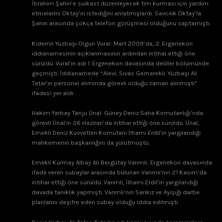
İbrahim Şahin’e suikast düzenleyecek tim kurması için yardım
etmelerini Oktay’ın istediğini anlatmışlardı. Savcılık Oktay’la
Şahin arasında çokça telefon görüşmesi olduğunu saptamıştı.
Kıdemli Yüzbaşı Olgun Vural: Mart 2009’da, 2. Ergenekon
iddianamesinin açıklanmasının ardından intihar ettiği öne
sürüldü. Vural’ın adı 1. Ergenekon davasında deliller bölümünde
geçmişti. İddianamede “Alevi, Sıvas Gemerekli. Yüzbaşı Ali
Tatar’ın personel alımında görevli olduğu zaman alınmıştı”
ifadesi yer aldı.
Hakim Yarbay Tanju Ünal: Güney Deniz Saha Komutanlığı’nda
görevli Ünal’ın 26 Haziran’da intihar ettiği öne sürüldü. Ünal,
Emekli Deniz Kuvvetleri Komutanı İlhami Erdil’in yargılandığı
mahkemenin başkanlığını da yürütmüştü.
Emekli Kurmay Albay Ali Bergütay Varımlı: Ergenekon davasında
ifade veren subaylar arasında bulunan Varımlı’nın 21 Kasım’da
intihar ettiği öne sürüldü. Varımlı, İlhami Erdil’in yargılandığı
davada tanıklık yapmıştı. Varımlı’nın Sarıkız ve Ayışığı darbe
planlarını deşifre eden subay olduğu iddia edilmişti.