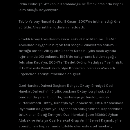
iddia edilmişti. Atakan’ın Karahanoğlu ve Örnek arasında köprü
isim olduğu söyleniyordu.
Tabip Yarbay Nursal Gedik: 11 Kasım 2007’de intihar ettiği öne
sürüldü. Ailesi intihar iddialarını reddetti.
Emekli Albay Abdülkerim Kırca: Eski PKK militanı ve JİTEM’ci
Abdülkadir Aygan’ın birçok faili meçhul cinayetten sorumlu
tuttuğu emekli Albay Abdülkerim Kırca bu yılın ocak ayında
lojmanında ölü bulundu. 1998’de çatışmada belden aşağısı
felç olan Kırca’ya, 2004’te “Devlet Övünç Madalyası” verilmişti.
JİTEM’in eski Diyarbakır Bölge Komutanı olan Kırca’nın adı
Ergenekon soruşturmasında da geçti.
Özel Harekat Dairesi Başkanı Behçet Oktay: Emniyet Özel
Harekat Dairesi’nin 13 yıllık başkanı Oktay, bu yıl şubatta
bürosunda yaralı bulundu; hastaneye götürüldü, ancak
kurtarılamadı. Oktay, Kırca’yla aynı dönemde, 1994-97 arasında
Diyarbakır’da görevliydi. Ergenekon soruşturması kapsamında
tutuklanan Elazığ Emniyeti Özel Harekat Şube Müdürü Ayhan
Atabek ve Antalya Özel Harekat Grup Amiri Servet Kaynak, yine
soruşturma kapsamında tutuklu olan eski özel harekatçı