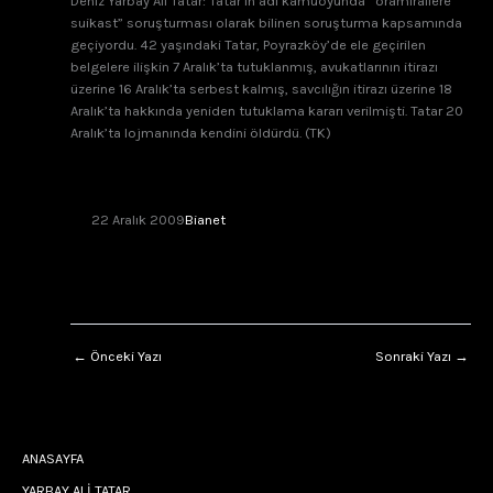
Deniz Yarbay Ali Tatar: Tatar’ın adı kamuoyunda “oramirallere
suikast” soruşturması olarak bilinen soruşturma kapsamında
geçiyordu. 42 yaşındaki Tatar, Poyrazköy’de ele geçirilen
belgelere ilişkin 7 Aralık’ta tutuklanmış, avukatlarının itirazı
üzerine 16 Aralık’ta serbest kalmış, savcılığın itirazı üzerine 18
Aralık’ta hakkında yeniden tutuklama kararı verilmişti. Tatar 20
Aralık’ta lojmanında kendini öldürdü. (TK)
22 Aralık 2009
Bianet
←
Önceki Yazı
Sonraki Yazı
→
ANASAYFA
YARBAY ALİ TATAR