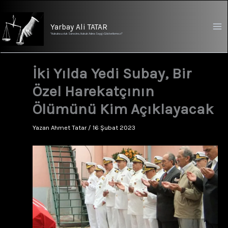
İçeriğe
atla
Yarbay Ali TATAR
"Hukuksuzluk Sürecine, Hukuk Adına Saygı Gösterilemez!"
İki Yılda Yedi Subay, Bir
Özel Harekatçının
Ölümünü Kim Açıklayacak
Yazan
Ahmet Tatar
/
16 Şubat 2023