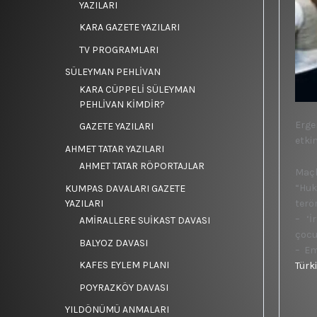
YAZILARI
KARA GAZETE YAZILARI
TV PROGRAMLARI
SÜLEYMAN PEHLİVAN
KARA CÜPPELİ SÜLEYMAN
PEHLİVAN KİMDİR?
Erge
GAZETE YAZILARI
etkin
AHMET TATAR YAZILARI
AHMET TATAR RÖPORTAJLAR
Maçk
“Huk
KUMPAS DAVALARI GAZETE
YAZILARI
terör
– ‘İ
AMİRALLERE SUİKAST DAVASI
çocu
BALYOZ DAVASI
– Em
KAFES EYLEM PLANI
Türk
POYRAZKÖY DAVASI
YILDÖNÜMÜ ANMALARI