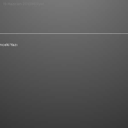
19 Haziran 2010
Milliyet
ceki Yazı