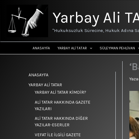
İçeriğe
atla
Yarbay Ali T
"Hukuksuzluk Sürecine, Hukuk Adına Sa
ANASAYFA
YARBAY ALİ TATAR
SÜLEYMAN PEHLİVAN
‘
ANASAYFA
Yaza
YARBAY ALİ TATAR
YARBAY ALİ TATAR KİMDİR?
ALİ TATAR HAKKINDA GAZETE
YAZILARI
ALİ TATAR HAKKINDA DİĞER
YAZILAR-ESERLER
VEFAT İLE İLGİLİ GAZETE