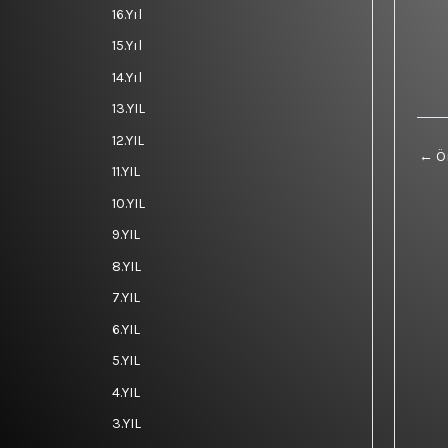
16.Yıl
15.Yıl
14.Yıl
13.YIL
12.YIL
←
Ön
11.YIL
10.YIL
9.YIL
8.YIL
7.YIL
6.YIL
5.YIL
4.YIL
3.YIL