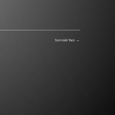
Sonraki Yazı
→