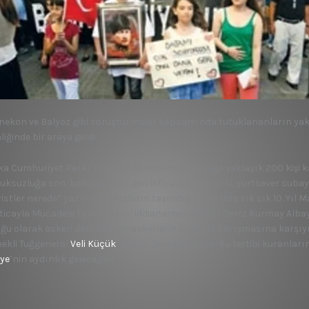
nekon ve Balyoz gibi soruşturmalar kapsamında tutuklananların yakı
liğinde bir araya geldi
a Cumhuriyet Parkı’nda dün düzenlenen etkinliğe yaklaşık 200 kişi kat
uksuzluğa son, babalarımızı geri istiyoruz”, “Onurlu, yurtsever suba
istler nerede” yazılı pankartların taşındığı etkinlikte sık sık 10. Yıl M
rticayla Mücadele Eylem Planı’ iddianamesi sanığı Deniz Kurmay Albay 
ğu olarak askeri darbelere ve askerlerin siyasete karışmasına karşıy
ekli Tuğgeneral
Veli Küçük
’ün kızı Zeynep Küçük: Bu tertibi kuranların
iye
’nin aydınlık geleceğiyiz.