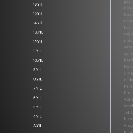
geçi
16.Yıl
Dava,
15.Yıl
Daire
Esas
14.Yıl
kesi
13.YIL
rağm
nüks
12.YIL
vata
11.YIL
oyal
bard
10.YIL
Nöbe
9.YIL
5 Ma
8.YIL
mill
karar
7.YIL
Erol
6.YIL
Atil
emekç
5.YIL
Tek 
4.YIL
bıra
Anay
3.YIL
13.3