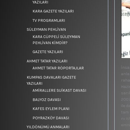
YAZILARI
KARA GAZETE YAZILARI
TV PROGRAMLARI
SÜLEYMAN PEHLİVAN
KARA CÜPPELİ SÜLEYMAN
PEHLİVAN KİMDİR?
GAZETE YAZILARI
AHMET TATAR YAZILARI
İnsa
AHMET TATAR RÖPORTAJLAR
anla
KUMPAS DAVALARI GAZETE
raha
YAZILARI
Hazi
AMİRALLERE SUİKAST DAVASI
sarı
2007
BALYOZ DAVASI
ile d
KAFES EYLEM PLANI
tam 
POYRAZKÖY DAVASI
nı i
emni
YILDÖNÜMÜ ANMALARI