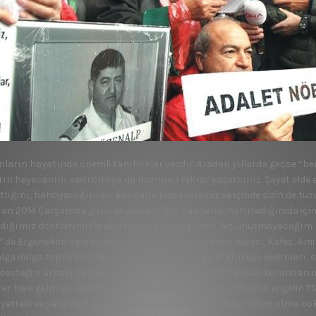
nların hayatında önem­li tanıklıklar vardır. Aradan yıllarda geçse “be
rın heyecanını sevin­cini ya da hüznünü tekrar ya­şarsınız. Şayet elde
tlığını, bahtiyarlığı­nı bir kez daha hissedersiniz ve içinde sizin de 
ran 2014 Çar­şamba günü akşama doğru sa­atlerini hatırladığımda içim
ldığımız dostlarımızla akıttığımız göz­yaşlarını hiç unutmayacağım.
’de Ergenekon operas­yonlarıyla başlayan kumpas süreci, Kafes, Amira
alga dalga top­lumun her kesimindeki yurt­sever, Atatürkçü aydınları, su­
deste­ğini arkasına alan Fethullah­çı örgüt, devletin bütün ku­rumların
ster hale gelmişti. Hedefle­rine ulaşmada önlerindeki en büyük engelin 
yetteki ve yargıdaki bü­tün gücünü kullanarak ordu­ya hâkim olma nokt