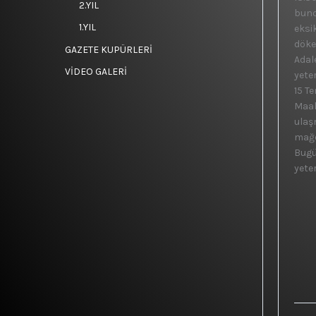
2.YIL
bunc
1.YIL
eksik
döker
GAZETE KUPÜRLERİ
Adal
VİDEO GALERİ
yete
15 T
Maal
ulaşm
mağdu
Bugü
yeter