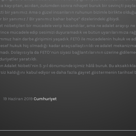
a kayıptan, acı­dan, zulümden sonra nihayet buruk bir sevinçti paylaş
ti bir yanımız. Ama o güzel insanların ruhu­nun bizimle birlikte olduğu
 bir yanımız / Bir yanımız bahar bahçe” di­zelerindeki gibiydi.
et nöbetçileri bir müca­dele verip kazandılar, ama ne adalet arayışı ne
rince mücadele edip se­simizi duyuramadık ve bütün uyarılarımıza rağm
emmuz hain dar­be girişimini yaşadık. FETÖ ile mücadelenin hukuk ve ada
esef hukuk hiç olmadığı kadar araçsallaş­tırıldı ve adalet mekanizması­n
adı. Dolayı­sıyla da FETÖ’nün siyasi bağ­lantılarının üzerine gidileme­
riyet­ler yaratıldı.
n Adalet Nöbeti’nin 5. yıl dönümünde içimiz hâlâ bu­ruk. Bu aksaklık
siz kaldığını ka­bul ediyor ve daha fazla gayret göstermenin tarihsel b
19 Haziran 2019
Cumhuriyet