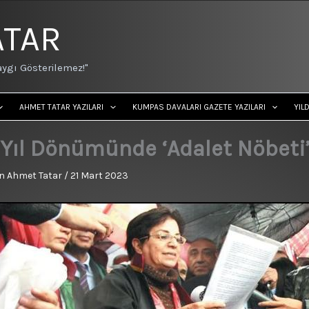
ATAR
ygı Gösterilemez!"
AHMET TATAR YAZILARI
KUMPAS DAVALARI GAZETE YAZILARI
YIL
 Yıl Dönümünde ‘Adalet Nöbeti
n
Ahmet Tatar
/
21 Mart 2023