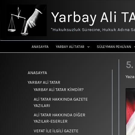
İçeriğe
atla
Yarbay Ali T
"Hukuksuzluk Sürecine, Hukuk Adına Sa
ANASAYFA
YARBAY ALİ TATAR
SÜLEYMAN PEHLİVAN
5.
ANASAYFA
Yaza
YARBAY ALİ TATAR
YARBAY ALİ TATAR KİMDİR?
ALİ TATAR HAKKINDA GAZETE
YAZILARI
ALİ TATAR HAKKINDA DİĞER
YAZILAR-ESERLER
VEFAT İLE İLGİLİ GAZETE