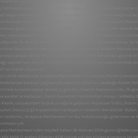
rilmesinin son aşaması olarak görülüyordu.
 Fethullahın savcı ve hâkim kılığındaki tetikçile­ri tarafından kotarıl
si’ne gönderilmiş ve 9. Daire’nin oybirliği ile or­dunun Atatürkçü subay
en kurulan kumpas Türkiye Cumhuriyeti’ne karşı idi ve Atatürk ilkelerin
mi bunu görüyordu. Bütün engellemelere karşı mü­cadele her alanda dev
en, vatanseverle­rin tutsaklıkları devam ediyor, moralleri hızla kötüle
ediyordu. Bu du­rum, daha önce Kuddusi Ok­kır, Abdülkerim Kırca, Yarbay
nseveri kaybeden dışarıdakileri kaygılandırıyor­du. Nitekim Mamak Aske
amaya çalışan Albay Mu­rat Özenalp düşüp beyin kana­ması geçirdi ve 
ağı taşıran son damla ol­muş ve daha Özenalp’in cena­ze töreninde avu
ti’nin kararı alınmıştı.
yıs 2014 sabahın­da Anayasa Mahkemesi’nin önünde Murat Özenalp’in a
etvekilleriy­le beraber yağmur altında Şule Abla’nın okuduğu Adalet Nö­
lılıkla sü­recek Adalet Nöbeti, o gün­den itibaren başlamış oldu. İlk g
 ve avukat arkadaşları, Deniz Kuvvetleri’ne komutan olmayı reddedip 
­la Kezek, cüssesinden büyük yüreğiyle gazeteci Müyesser Yıldız, bütün 
ileri, Sessiz Çığlık ey­lemcileri vardiyanın nöbetini devraldılar. Bütün
bir talebimiz, Ana­yasa Mahkemesi’nin bu hu­kuksuzluğu gidermesi ve h
kılmalarıydı.
asa Mahkemesi’nden müjdeli haber, 18 Haziran 2014 günü öğleden son
0 gibi geldi. O andan itibaren AYM önüne yığılan yüzlerce insanın bir 