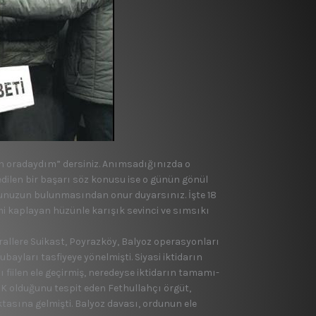
n oraday­dım” dersiniz. Anımsadığınız­da o
 edilen bir başarı söz konusu ise o günün gönül
tuzunuzun bulunmasından onur duyarsı­nız. İşte 18
i kaplayan hüzünle karışık se­vinci ve sımsıkı
llere Su­ikast, Poyrazköy, Balyoz ope­rasyonları
bayları tasfiyeye yönelmiş­ti. Siyasi iktidarın
ı fiilen ele geçirmiş, neredeyse iktidarın tamamı­
TSK olduğunu tespit eden Fethullahçı örgüt,
asına gel­mişti. Balyoz davası, ordunun ele