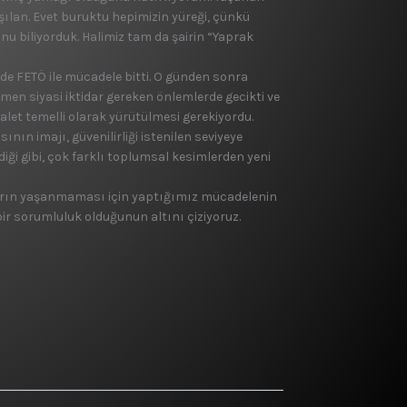
ılan. Evet buruktu hepimizin yüre­ği, çünkü
nu biliyorduk. Halimiz tam da şa­irin “Yaprak
 de FETÖ ile mücadele bitti. O günden son­ra
en siyasi iktidar gereken önlemlerde ge­cikti ve
­let temelli olarak yürütülmesi gerekiyordu.
ın imajı, güvenilirliği isteni­len seviyeye
diği gibi, çok farklı toplumsal kesimlerden yeni
ların yaşan­maması için yaptığımız müca­delenin
ir so­rumluluk olduğunun altını çi­ziyoruz.