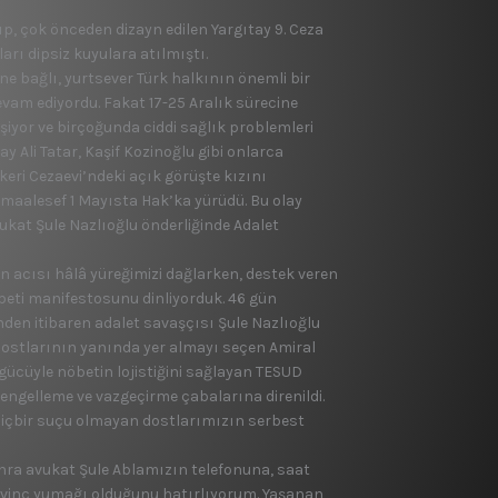
ıp, çok ön­ceden dizayn edilen Yargıtay 9. Ceza
ları dipsiz kuyulara atılmıştı.
e bağlı, yurtsever Türk halkının önem­li bir
am edi­yordu. Fakat 17-25 Aralık sü­recine
şiyor ve birçoğunda ciddi sağlık prob­lemleri
 Ali Tatar, Kaşif Kozinoğlu gibi onlarca
ri Ce­zaevi’ndeki açık görüşte kızını
maalesef 1 Ma­yısta Hak’ka yürüdü. Bu olay
kat Şule Naz­lıoğlu önderliğinde Adalet
cı­sı hâlâ yüreğimizi dağlarken, destek veren
beti manifestosunu dinliyor­duk. 46 gün
ünden itibaren adalet sa­vaşçısı Şule Nazlıoğlu
dostlarının yanında yer almayı seçen Amiral
gücüyle nöbe­tin lojistiğini sağlayan TESUD
 engelleme ve vazgeçirme çabalarına dire­nildi.
iç­bir suçu olmayan dostlarımı­zın serbest
ra avu­kat Şule Ablamızın telefonuna, saat
sevinç yu­mağı olduğunu hatırlıyorum. Yaşanan