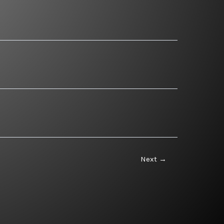
Next
→