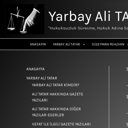
İçeriğe
atla
Yarbay Ali T
"Hukuksuzluk Sürecine, Hukuk Adına Sa
ANASAYFA
YARBAY ALİ TATAR
SÜLEYMAN PEHLİVAN
ANASAYFA
YARBAY ALİ TATAR
YARBAY ALİ TATAR KİMDİR?
ALİ TATAR HAKKINDA GAZETE
YAZILARI
ALİ TATAR HAKKINDA DİĞER
YAZILAR-ESERLER
VEFAT İLE İLGİLİ GAZETE YAZILARI