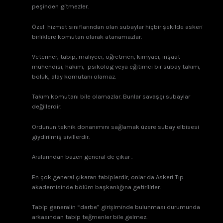
peşinden gitmezler.
Özel hizmet sınıflarından olan subaylar hiçbir şekilde askeri
birliklere komutan olarak atanamazlar.
Veteriner, tabip, maliyeci, öğretmen, kimyacı, inşaat
mühendisi, hakim, psikolog veya eğitimci bir subay takım,
bölük, alay komutanı olamaz.
Takım komutanı bile olamazlar. Bunlar savaşçı subaylar
değillerdir.
Ordunun teknik donanımını sağlamak üzere subay elbisesi
giydirilmiş sivillerdir.
Aralarından bazen general de çıkar .
En çok general çıkaran tabiplerdir, onlar da Askeri Tıp
akademisinde bölüm başkanlığına getirilirler.
Tabip generalin “darbe” girişiminde bulunması durumunda
arkasından tabip teğmenler bile gelmez.