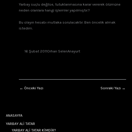
Yarbay suçlu değilse, tutuklanmasına karar vererek ölümüne
neden olanlara hangi işlemler yapılmıştır.?
Bu olayın hesabı mutlaka sorulacaktır. Ben öncelik almak
istedim.
16 Şubat 2011
Orhan Selen
Anayurt
←
Önceki Yazı
Sonraki Yazı
→
ANASAYFA
YARBAY ALİ TATAR
YARBAY ALİ TATAR KİMDİR?