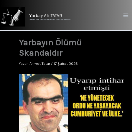
İçeriğe
atla
Yarbay Ali TATAR
"Hukuksuzluk Sürecine, Hukuk Adına Saygı Gösterilemez!"
Yarbayın Ölümü
Skandaldır
Yazan
Ahmet Tatar
/
17 Şubat 2023