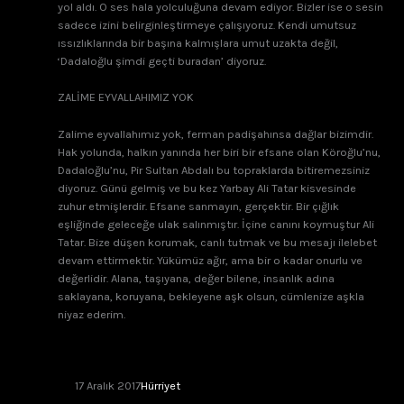
yol aldı. O ses hala yolculuğuna devam ediyor. Bizler ise o sesin
sadece izini belirginleştirmeye çalışıyoruz. Kendi umutsuz
ıssızlıklarında bir başına kalmışlara umut uzakta değil,
‘Dadaloğlu şimdi geçti buradan’ diyoruz.
ZALİME EYVALLAHIMIZ YOK
Zalime eyvallahımız yok, ferman padişahınsa dağlar bizimdir.
Hak yolunda, halkın yanında her biri bir efsane olan Köroğlu’nu,
Dadaloğlu’nu, Pir Sultan Abdalı bu topraklarda bitiremezsiniz
diyoruz. Günü gelmiş ve bu kez Yarbay Ali Tatar kisvesinde
zuhur etmişlerdir. Efsane sanmayın, gerçektir. Bir çığlık
eşliğinde geleceğe ulak salınmıştır. İçine canını koymuştur Ali
Tatar. Bize düşen korumak, canlı tutmak ve bu mesajı ilelebet
devam ettirmektir. Yükümüz ağır, ama bir o kadar onurlu ve
değerlidir. Alana, taşıyana, değer bilene, insanlık adına
saklayana, koruyana, bekleyene aşk olsun, cümlenize aşkla
niyaz ederim.
17 Aralık 2017
Hürriyet