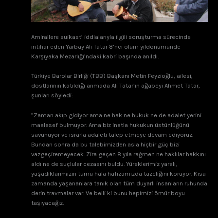
Amirallere suikast’ iddialarıyla ilgili soruşturma sürecinde
intihar eden Yarbay Ali Tatar 8’nci ölüm yıldönümünde
Karşıyaka Mezarlığı’ndaki kabri başında anıldı.
Türkiye Barolar Birliği (TBB) Başkanı Metin Feyzioğlu, ailesi,
dostlarının katıldığı anmada Ali Tatar’ın ağabeyi Ahmet Tatar,
şunları söyledi:
”Zaman akıp gidiyor ama ne hak ne hukuk ne de adalet yerini
maalesef bulmuyor. Ama biz inatla hukukun üstünlüğünü
savunuyor ve ısrarla adaleti talep etmeye devam ediyoruz.
Bundan sonra da bu talebimizden asla hiçbir güç bizi
vazgeçiremeyecek. Zira geçen 8 yıla rağmen ne haklılar hakkını
aldı ne de suçlular cezasını buldu. Yüreklerimiz yaralı,
yaşadıklarımızın tümü hala hafızamızda tazeliğini koruyor. Kısa
zamanda yaşananlara tanık olan tüm duyarlı insanların ruhunda
derin travmalar var. Ve belli ki bunu hepimizi ömür boyu
taşıyacağız.