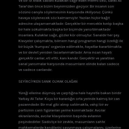
Ve bir 19 Aralık sabahı kulakları sağır eden mermi sesi, sanki Ali
Tarar’dan önce bizim beynimizden geçiyor. Bir insanın son
sözünü canıyla söylemesinin karşısında irkiliyoruz. Çünkü
havaya söylenecek söz kalmamıştır. Yazılan hiçbir kağıt
adresine ulaşamamaktadır. Gerçekler bir mercekle kırılıp başka
bir hale sokulmakta başka bir biçimde yansıtılmaktadır
insanlara. Kulaklar sağır, gözler kör olmuştur. Sanaldır her şey.
Klavyeler çalışmakta, bilmem hangi programın hangi özelliği ile
bir büyük ‘kumpas’ organize edilmekte, hayatlar karartılmakta
ve bir devlet yeniden tasarlanmaktadır. Ama insan hayatı
gerçektir canlar; eti ettir, kanı kandır. Gerçektir ve yaratılan
sanal yansımalar karşısında masumların elinde kalan sadece
ve sadece canlarıdır.
SEYİRCİYKEN SANIK OLMAK OLAĞAN
Yüreği ellerine düşmüş ve çarptığına hale hayretle bakan biridir
Yarbay Ali Tatar. Koyu bir karanlığın orta yerinde kalmış bir can
pazarındadır. Bir mal gibi alınıp satılmakta, vahşi bir av
partisinin canlı figüranları yerine konmaktadır. Avcılar
ekranlarında, avcılar klavyelerinin başında avlarının
peşindedirler. Sadistçe bir zevkle, masumların sahte
mahkemelerde kendilerini savunmaya çalışmalarını, üzerlerine