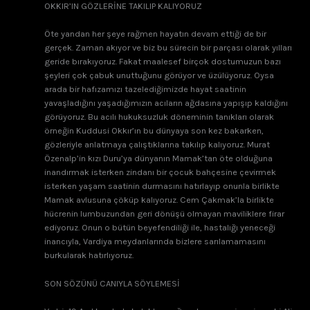
OKKIR’IN GÖZLERİNE TAKILIP KALIYORUZ
Öte yandan her şeye rağmen hayatın devam ettiği de bir
gerçek. Zaman akıyor ve biz bu sürecin bir parçası olarak yılları
geride bırakıyoruz. Fakat maalesef birçok dostumuzun bazı
şeyleri çok çabuk unuttuğunu görüyor ve üzülüyoruz. Oysa
arada bir hafızamızı tazelediğimizde hayat saatinin
yavaşladığını yaşadığımızın acıların ağdasına yapışıp kaldığını
görüyoruz. Bu acılı hukuksuzluk döneminin tanıkları olarak
örneğin Kuddusi Okkır’ın bu dünyaya son kez bakarken,
gözleriyle anlatmaya çalıştıklarına takılıp kalıyoruz. Murat
Özenalp’in kızı Duru’ya dünyanın Mamak’tan öte olduğuna
inandırmak isterken zindanı bir çocuk bahçesine çevirmek
isterken yaşam saatinin durmasını hatırlayıp onunla birlikte
Mamak avlusuna çöküp kalıyoruz. Cem Çakmak’la birlikte
hücrenin lumbuzundan geri dönüşü olmayan maviliklere firar
ediyoruz. Onun o bütün beyefendiliği ile, hastalığı yeneceği
inancıyla, Vardiya meydanlarında bizlere sarılamamasını
burkularak hatırlıyoruz.
SON SÖZÜNÜ CANIYLA SÖYLEMESİ