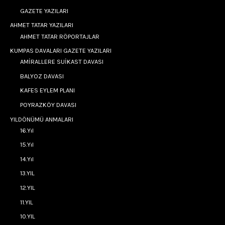
GAZETE YAZILARI
AHMET TATAR YAZILARI
AHMET TATAR RÖPORTAJLAR
KUMPAS DAVALARI GAZETE YAZILARI
AMİRALLERE SUİKAST DAVASI
BALYOZ DAVASI
KAFES EYLEM PLANI
POYRAZKÖY DAVASI
YILDÖNÜMÜ ANMALARI
16.Yıl
15.Yıl
14.Yıl
13.YIL
12.YIL
11.YIL
10.YIL