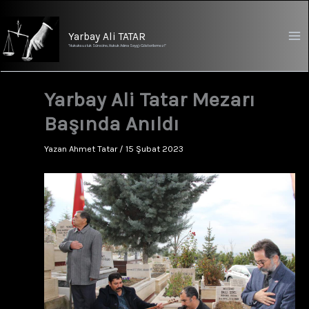
İçeriğe
atla
Yarbay Ali TATAR
"Hukuksuzluk Sürecine, Hukuk Adına Saygı Gösterilemez!"
Yarbay Ali Tatar Mezarı
Başında Anıldı
Yazan
Ahmet Tatar
/
15 Şubat 2023