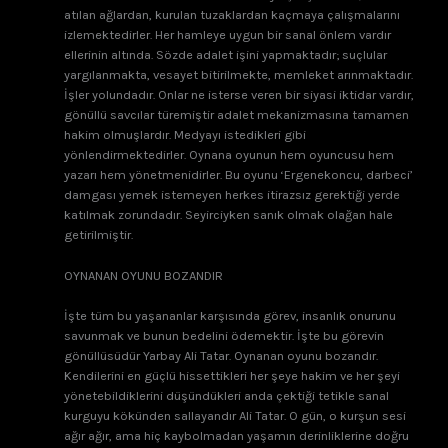
atılan ağlardan, kurulan tuzaklardan kaçmaya çalışmalarını
izlemektedirler. Her hamleye uygun bir sanal önlem vardır
ellerinin altında. Sözde adalet işini yapmaktadır; suçlular
yargılanmakta, vesayet bitirilmekte, memleket arınmaktadır.
İşler yolundadır. Onlar ne isterse veren bir siyasi iktidar vardır,
gönüllü savcılar türemiştir adalet mekanizmasına tamamen
hakim olmuşlardır. Medyayı istedikleri gibi
yönlendirmektedirler. Oynana oyunun hem oyuncusu hem
yazarı hem yönetmenidirler. Bu oyunu ‘Ergenekoncu, darbeci’
damgası yemek istemeyen herkes itirazsız gerektiği yerde
katılmak zorundadır. Seyirciyken sanık olmak olağan hale
getirilmiştir.
OYNANAN OYUNU BOZANDIR
İşte tüm bu yaşananlar karşısında görev, insanlık onurunu
savunmak ve bunun bedelini ödemektir. İşte bu görevin
gönüllüsüdür Yarbay Ali Tatar. Oynanan oyunu bozandır.
Kendilerini en güçlü hissettikleri her şeye hakim ve her şeyi
yönetebildiklerini düşündükleri anda çektiği tetikle sanal
kurguyu kökünden sallayandır Ali Tatar. O gün, o kurşun sesi
ağır ağır, ama hiç kaybolmadan yaşamın derinliklerine doğru