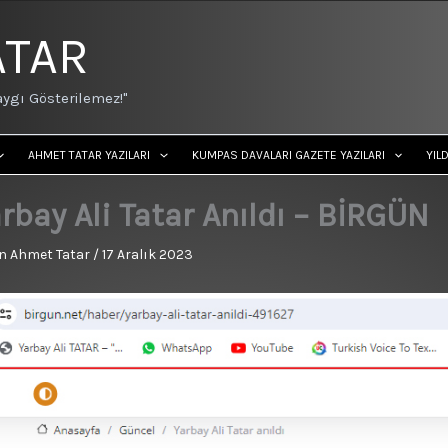
ATAR
ygı Gösterilemez!"
AHMET TATAR YAZILARI
KUMPAS DAVALARI GAZETE YAZILARI
YIL
rbay Ali Tatar Anıldı – BİRGÜN
n
Ahmet Tatar
/
17 Aralık 2023