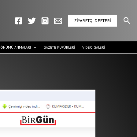
Ara
ZİYARETÇİ DEFTERİ
DÖNÜMÜ ANMALARI
GAZETE KUPÜRLERİ
VİDEO GALERİ