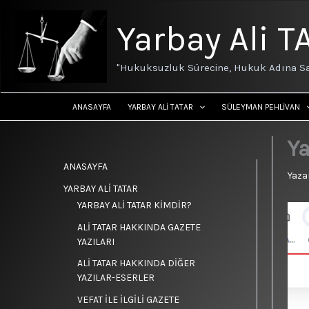
İçeriğe
atla
Yarbay Ali T
"Hukuksuzluk Sürecine, Hukuk Adına Sa
ANASAYFA
YARBAY ALİ TATAR
SÜLEYMAN PEHLİVAN
Ya
ANASAYFA
Yaza
YARBAY ALİ TATAR
YARBAY ALİ TATAR KİMDİR?
ALİ TATAR HAKKINDA GAZETE
YAZILARI
ALİ TATAR HAKKINDA DİĞER
YAZILAR-ESERLER
VEFAT İLE İLGİLİ GAZETE