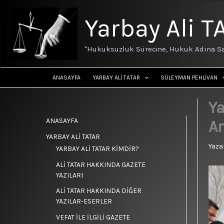
İçeriğe
atla
Yarbay Ali T
"Hukuksuzluk Sürecine, Hukuk Adına Sa
ANASAYFA
YARBAY ALİ TATAR
SÜLEYMAN PEHLİVAN
Ya
ANASAYFA
An
YARBAY ALİ TATAR
Yaza
YARBAY ALİ TATAR KİMDİR?
ALİ TATAR HAKKINDA GAZETE
YAZILARI
ALİ TATAR HAKKINDA DİĞER
YAZILAR-ESERLER
VEFAT İLE İLGİLİ GAZETE