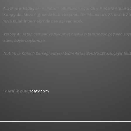
Ailesi ve arkadaşları Ali Tatar’ı ölümünün üçüncü yılında 19 Aralık
Karşıyaka Mezarlığındaki kabri başında (D-19) anacak. 23 Aralık 201
Yuva Külahlı Derneği’nde can aşı verilecek.
Yarbay Ali Tatar, cemaat ve hükümet medyası tarafından peşinen suçlu 
süreç böyle başlamıştı.
Not: Yuva Külahlı Derneği adres-Abidin Aktaş Sok.No:12Tuzluçayır Tel:
17 Aralık 2012
Odatv.com