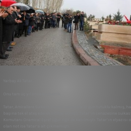
Yarbay Ali Tatar…
Onu tam üç yıl önce kaybettik.
Tatar, Amirallere Suikast Davası nedeniyle 10 gün tutuklu kalmış, 
başına tek el ateş ederek intihar etmişti. Tatar’ın cenazesine suikas
Komutanı Oramiral Eşref Uğur Yiğit de katılmıştı. Tatar’ın elyazısı
olan not ise Tatar’a ait çıkmamıştı.