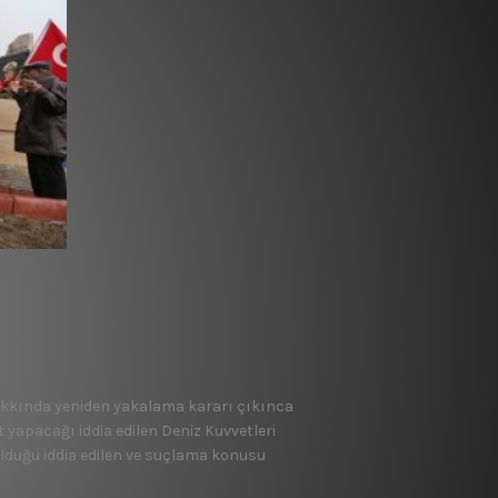
hakkında yeniden yakalama kararı çıkınca
t yapacağı iddia edilen Deniz Kuvvetleri
 olduğu iddia edilen ve suçlama konusu