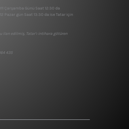
 2011 Çarşamba Günü Saat 12:30 da
2 Pazar gün Saat 13:30 da ise Tatar için
ilan edilmiş, Tatar’ı intihara götüren
364 435