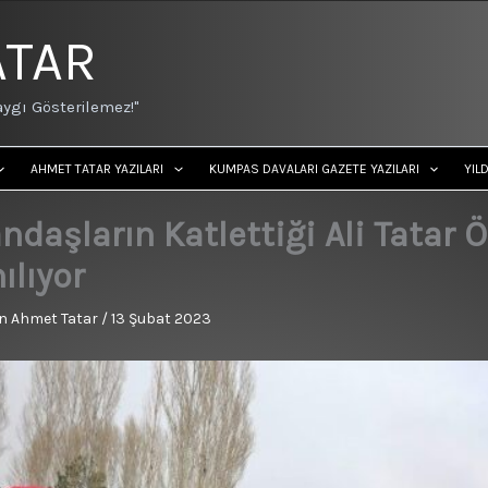
ATAR
ygı Gösterilemez!"
AHMET TATAR YAZILARI
KUMPAS DAVALARI GAZETE YAZILARI
YIL
ndaşların Katlettiği Ali Tata
ılıyor
n
Ahmet Tatar
/
13 Şubat 2023