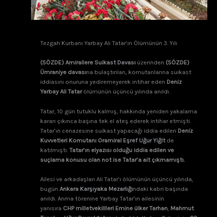
Tezgah Kurbanı Yarbay Ali Tatar’ın Ölümünün 3. Yılı
(SÖZDE) Amirallere Suikast Davası
üzerinden
(SÖZDE)
Ümraniye davası
na bulaştırılan, komutanlarına suikast
iddiasını onuruna yediremeyerek intihar eden
Deniz
Yarbay Ali Tatar
ölümünün üçüncü yılında anıldı.
Tatar, 10 gün tutuklu kalmış, hakkında yeniden yakalama
kararı çıkınca başına tek el ateş ederek intihar etmişti.
Tatar’ın cenazesine suikast yapacağı iddia edilen
Deniz
Kuvvetleri Komutanı Oramiral Eşref Uğur Yiğit
de
katılmıştı.
Tatar’ın elyazısı olduğu iddia edilen ve
suçlama konusu olan not ise Tatar’a ait çıkmamıştı.
Ailesi ve arkadaşları Ali Tatar’ı ölümünün üçüncü yılında,
bugün
Ankara Karşıyaka Mezarlığı
ndaki kabri başında
anıldı. Anma törenine Yarbay Tatar’ın ailesinin
yanısıra
CHP milletvekillleri Emine ülker Tarhan
,
Mahmut