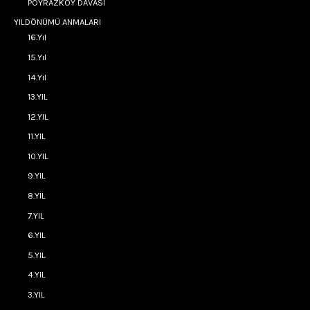
POYRAZKÖY DAVASI
YILDÖNÜMÜ ANMALARI
16.Yıl
15.Yıl
14.Yıl
13.YIL
12.YIL
11.YIL
10.YIL
9.YIL
8.YIL
7.YIL
6.YIL
5.YIL
4.YIL
3.YIL