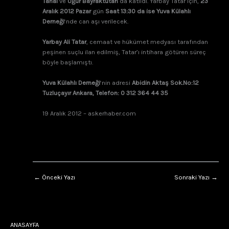
Tanal
ve
Uğur Bayraktutan
da katıldı. Yarbay Tatar için,
23
Aralık 2012 Pazar
gün
Saat 13:30 da ise Yuva Külahlı
Derneği
‘nde can aşı verilecek.
Yarbay Ali Tatar
, cemaat ve hükümet medyası tarafından
peşinen suçlu ilan edilmiş, Tatar’ı intihara götüren süreç
böyle başlamıştı.
Yuva Külahlı Derneği
‘nin adresi
Abidin Aktaş Sok.No:12
Tuzluçayır Ankara, Telefon: 0 312 364 44 35
19 Aralık 2012 – askerhaber.com
←
Önceki Yazı
Sonraki Yazı
→
ANASAYFA