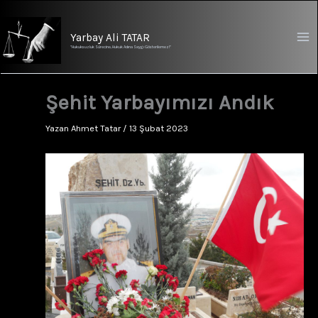
İçeriğe
atla
Yarbay Ali TATAR
"Hukuksuzluk Sürecine, Hukuk Adına Saygı Gösterilemez!"
Şehit Yarbayımızı Andık
Yazan
Ahmet Tatar
/
13 Şubat 2023