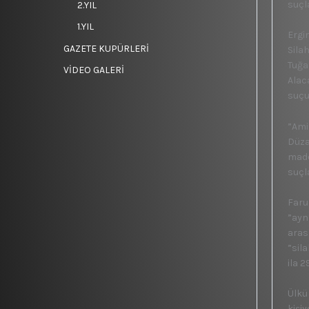
suçl
2.YIL
1.YIL
Ergi
GAZETE KUPÜRLERİ
Sila
Tuğa
VİDEO GALERİ
Alac
suçu
”Ami
Düza
madd
suçl
Faru
”aynı
aras
”sil
ila 
Ülkü
kişiy