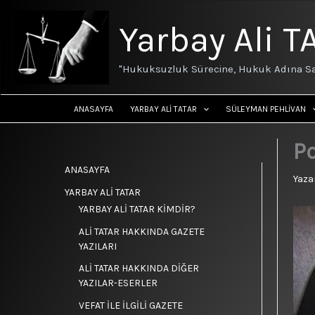
İçeriğe
atla
Yarbay Ali T
"Hukuksuzluk Sürecine, Hukuk Adına Sa
ANASAYFA
YARBAY ALİ TATAR
SÜLEYMAN PEHLİVAN
P
ANASAYFA
Yaza
YARBAY ALİ TATAR
YARBAY ALİ TATAR KİMDİR?
ALİ TATAR HAKKINDA GAZETE
YAZILARI
ALİ TATAR HAKKINDA DİĞER
YAZILAR-ESERLER
VEFAT İLE İLGİLİ GAZETE