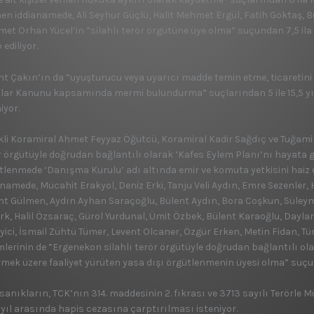
nen iddianamede, Ali Seyhur Güçlü, Halit Mehmet Ergül, Fatih Göktaş,
et Orhan Yücel’in ”silahlı terör örgütüne üye olma” suçundan 7,5 ila 
 ediliyor.
nt Çakın’ın da ”uyuşturucu veya uyarıcı madde temin etme, ticaretini 
hlar Kanunu kapsamında mermi bulundurma” suçlarından 5 ile 15,5 yı
iyor.
li Koramiral Ahmet Feyyaz Öğütcü, Koramiral Kadir Sağdıç ve Tuğamir
r örgütüyle doğrudan bağlantılı olarak ‘Kafes Eylem Planı’nı hayata g
tlenmede ‘Danışma Kurulu’ adı altında emir ve komuta yetkisini haiz 
anamede, Mücahit Erakyol, Deniz Erki, Tanju Veli Aydın, Emre Sezenler
nt Gülmen, Aydın Ayhan Saraçoğlu, Bülent Aydın, Bora Coşkun, Süleym
rk, Halil Özsaraç, Gürol Yurdunal, Ümit Özbek, Bülent Karaoğlu, Dayla
eyici, İsmail Zühtü Tümer, Levent Olcaner, Özgür Erken, Metin Fidan, 
mlerinin de ”Ergenekon silahlı terör örgütüyle doğrudan bağlantılı o
rmek üzere faaliyet yürüten yasa dışı örgütlenmenin üyesi olma” suçu
sanıkların, TCK’nın 314. maddesinin 2. fıkrası ve 3713 sayılı Terörle 
r yıl arasında hapis cezasına çarptırılması isteniyor.