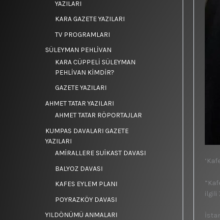
YAZILARI
KARA GAZETE YAZILARI
TV PROGRAMLARI
SÜLEYMAN PEHLİVAN
KARA CÜPPELİ SÜLEYMAN
PEHLİVAN KİMDİR?
GAZETE YAZILARI
AHMET TATAR YAZILARI
AHMET TATAR RÖPORTAJLAR
KUMPAS DAVALARI GAZETE
YAZILARI
AMİRALLERE SUİKAST DAVASI
‘Kafe
BALYOZ DAVASI
”Kaf
KAFES EYLEM PLANI
ilgil
POYRAZKÖY DAVASI
YILDÖNÜMÜ ANMALARI
İsta