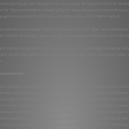
tanlığında görevli Yarbay Ercan Kireçtepe, Binbaşı Erme Onat, Binba
n ile ”ikinci amirallere suikast girişimi” dava dosyasının dava dosyası
ne gelen Koramiral Deniz Cora ve Kurmay Albay Ümit Metin katıldı.
arında Koramiral Kadir Sağdıç ve Tuğamiral Fatih Ilğar ile emekli Ko
an tutuklu 8 sanığın da yer aldığı duruşmada, 7 tutuksuz sanık da ha
hil olarak kabul edilen kişilerle avukatlarının gelmediği duruşma, Gö
nbul Terörle Mücadele Şube Müdürlüğüne bağlı polis memurlarından Zi
r.
ianamelerden-
eşen davaların iddianamelerinde, Poyrazköy Keçilik mevkisinde 21 Nis
m eden kazılarda ele geçirilen mühimmata ilişkin olarak, emekli Deniz
tanlığında görevli Yarbay Ercan Kireçtepe, Binbaşı Erme Onat ve Bin
it’in ”cebir ve şiddet kullanarak TBMM’yi ortadan kaldırmaya, kısme
llemeye teşebbüs etme”, ”cebir ve şiddet kullanarak, yürütme orga
vlerini yapmasını engellemeye teşebbüs etme” suçlarından 2’şer kez 
hlı terör örgütü üyesi olma”, ”patlayıcı madde bulundurma”, ”6136 say