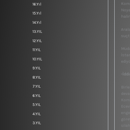
Komu
16.Yıl
Noya
15.Yıl
hali
14.Yıl
Aral
13.YIL
suçt
12.YIL
Müda
11.YIL
İsta
10.YIL
ediyo
9.YIL
-İdd
8.YIL
7.YIL
Birl
deva
6.YIL
Komu
5.YIL
Ecev
enge
4.YIL
göre
3.YIL
sila