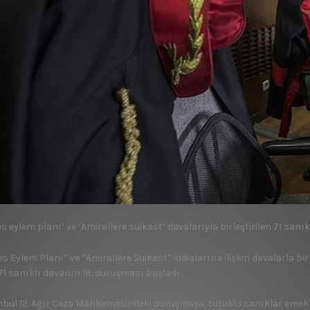
s eylem planı’ ve ‘Amirallere suikast’ davalarıyla birleştirilen 71 san
es Eylem Planı” ve ”Amirallere Suikast” iddialarına ilişkin davalarla b
i 71 sanıklı davanın 18. duruşması başladı.
nbul 12. Ağır Ceza Mahkemesindeki duruşmaya, tutuklu sanıklar emekli