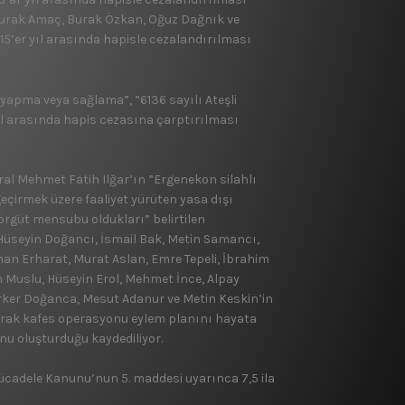
 Burak Amaç, Burak Özkan, Oğuz Dağnık ve
15’er yıl arasında hapisle cezalandırılması
yapma veya sağlama”, ”6136 sayılı Ateşli
l arasında hapis cezasına çarptırılması
al Mehmet Fatih Ilğar’ın ”Ergenekon silahlı
eçirmek üzere faaliyet yürüten yasa dışı
örgüt mensubu oldukları” belirtilen
, Hüseyin Doğancı, İsmail Bak, Metin Samancı,
an Erharat, Murat Aslan, Emre Tepeli, İbrahim
n Muslu, Hüseyin Erol, Mehmet İnce, Alpay
Türker Doğanca, Mesut Adanur ve Metin Keskin’in
larak kafes operasyonu eylem planını hayata
nu oluşturduğu kaydediliyor.
Mücadele Kanunu’nun 5. maddesi uyarınca 7,5 ila