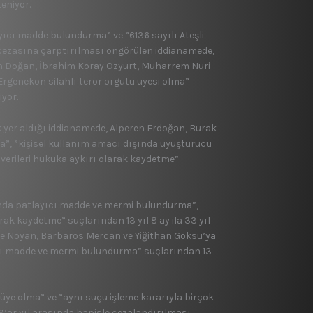
eniyor.
ayıcı madde bulundurma” ve ”6136 sayılı Ateşli
s cezasına çarptırılması öngörülen iddianamede,
ttin Doğan, İbrahim Koray Özyurt, Muharrem Nuri
Ergenekon silahlı terör örgütü üyesi olma”
iyor.
ak yer aldığı iddianamede, Alperen Erdoğan, Burak
ma”, ”kişisel kullanım amacı dışında uyuşturucu
 verileri hukuka aykırı olarak kaydetme”
sunda patlayıcı madde ve mermi bulundurma”,
arak kaydetme” suçlarından 13 yıl 8 ay ila 33 yıl
fe Noyan, Barbaros Mercan ve Yiğithan Göksu’ya
ıcı madde ve mermi bulundurma” suçlarından 13
 üye olma” ve ”aynı suçu işleme kararıyla birçok
 19’ar yıl arasında hapisle cezalandırılması