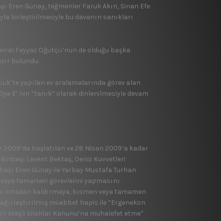
şı Eren Günay, teğmenler Faruk Akın, Sinan Efe
yla birleştirilmesiyle bu davanın sanıkları
ramiral Feyyaz Öğütçü’nün de olduğu başka
zır bulundu.
lcük’te yapılan ev aralamalarında görev alan
ya E’ nin ”tanık” olarak dinlenilmesiyle devam
an 2009’da başlatılan ve 28 Nisan 2009’a kadar
 Binbaşı Levent Bektaş, Deniz Kuvvetleri
başı Eren Günay ile Yarbay Mustafa Turhan
n veya tamamen görevlerini yapmasını
nını ortadan kaldırmaya, kısmen veya tamamen
ağırlaştırılmış müebbet hapis ile ”Ergenekon
ılı Ateşli Silahlar Kanunu’na muhalefet etme”