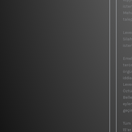
iste
Mehm
talep
Leve
Sila
isten
Emek
terö
örgü
iddi
Leve
Öztü
Bell
eyle
geçi
Tüm 
15’e