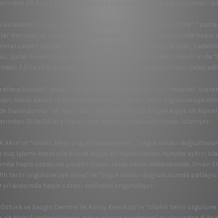
arından 29,5 ila 57’şer yıl arasında hapis cezalarına çarptırılması ist
n Geldikaya’nın da ”Ergenekon silahlı terör örgütü üyesi olma”, ”patl
hlar Kanunu’na muhalefet” suçlarından 17,5 ila 39 yıl arasında hapi
miral Levent Görgeç ile Ali Türkşen, Halil Cura, Ferudun Arslan, Sade
alı, Şafak Yürekli, Dora Sungunay, Tayfun Duman ve Mert Yanık’ın da ”
ndan 7,5 ila 15’er yıl arasında hapis cezasına çarptırılması talep edil
rallere Suikast” iddiasına ilişkin ise Burçin Öztürk’ün ”müşteki” olar
lan, Yakut Aksoy ve Tarık Ayabakan’ın ”silahlı terör örgütüne üye ol
e bulundurma” ve ”aynı suçu işleme kararıyla birçok kişiye ait kişisel
arından 13 ila 34’er yıl arasında hapisle cezalandırılması isteniyor.
k Akın’ın ”silahlı terör örgütüne üye olma”, ”örgüt amacı doğrultu
 suç işleme kararıyla birçok kişiye ait kişisel verileri hukuka aykırı ol
ında hapis cezasına çarptırılması talep edilen iddianamede, Sinan E
ahlı terör örgütüne üye olma” ve ”örgüt amacı doğrultusunda patlay
29 yıl arasında hapis cezası verilmesi öngörülüyor.
 Öztürk ve Sezgin Demirel ile Koray Kemiksiz’in ”silahlı terör örgütüne
e ait kişisel verileri hukuka aykırı olarak kaydetme” suçlarından 8 ila