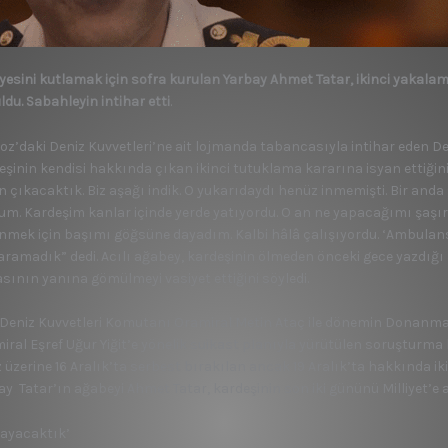
iyesini kutlamak için sofra kurulan Yarbay Ahmet Tatar, ikinci yakala
ldu. Sabahleyin intihar etti
.
oz’daki Deniz Kuvvetleri’ne ait lojmanda tabancasıyla intihar eden De
eşinin kendisi hakkında çıkan ikinci tutuklama kararına isyan ettiğini
n çıkacaktık. Biz aşağı indik. O yukarıdaydı henüz inmemişti. Bir an
um. Kardeşim kanlar içinde yerde yatıyordu. O an ne yapacağımı şaş
nmek için başımı göğsüne dayadım. Kalbi hâlâ çalışıyordu. ‘Ambulan
aramadık” dedi. Acılı ağabey, kardeşinin ölmeden önceki gece yazdığ
sının yanına gömülmeyi vasiyet ettiğini söyledi.
 Deniz Kuvvetleri Komutanı Oramiral Metin Ataç ile dönemin Donanm
iral Eşref Uğur Yiğit’e yönelik suikast planıyla yürütülen soruşturm
az üzerine 16 Aralık’ta serbest bırakılan ancak 19 Aralık’ta hakkında i
ay Tatar’ın ağabeyi Ahmet Tatar, kardeşinin son iki gününü Milliyet’e a
layacaktık’