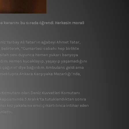
ma kararını bu sırada öğrendi. Herkesin morali
niz Yarbay Ali Tatar’ın ağabeyi Ahmet Tatar,
 belirterek, “Cumartesi sabahı hep birlikte
da silah sesi duyunca hemen yukarı banyoya
ırdım. Hemen kucaklayıp, yaşayıp yaşamadığını
s çağırın’ diye bağırdım. Ambulans geldi ama
ı mektupta Ankara Karşıyaka Mezarlığı’nda,
a Komutanı olan Deniz Kuvvetleri Komutanı
a kapsamında 5 Aralık’ta tutuklandıktan sonra
kinci kez yakalama emri çıkartılınca intihar eden
nlattı.