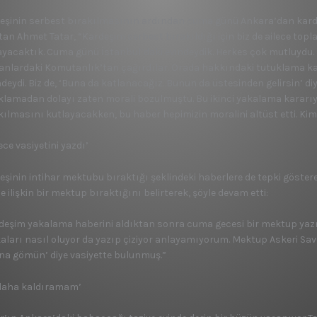
eşinin serbest bırakılmasının ardından cuma günü Ankara’dan kardeşi, 
tan Ahmet Tatar, “Kardeşim serbest bırakıldığı için biz de ailece topl
ayacaktık. Cuma günü İstanbul’daki evindeydik. Herkes çok mutluydu. 
anlardaki Komutanlık’tan çağırdılar. Orada hakkındaki tutuklama kara
ndeydi. Biz de, ‘Buna da katlanacağız. Bunun da üstesinden gelirsin’ diy
klamadan dolayı zaten morali bozulmuştu. Bu ikinci yakalama kararıy
kılmasını kutlayacakken, bu haber hepimizin moralini altüst etti. Kim
ce vasiyetini yazdı’
eşinin intihar mektubu bıraktığı şeklindeki haberlere de tepki gösteren
e ilişkin bir mektup bıraktığını belirterek, şöyle devam etti:
deşim yakalama haberini aldıktan sonra cuma gecesi bir mektup yazmış
aları nasıl oluyor da yazıp çiziyor anlayamıyorum. Mektup Askeri Sa
na gömün’ diye vasiyette bulunmuş.”
 daha kaldıramam’