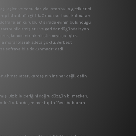
eşleri ve çocuklarıyla İstanbul’a gittiklerini
anıp İstanbul’a gittik. Orada serbest kalmasını
Sofra falan kuruldu. O sırada evinin bulunduğu
rını bildirmişler. Eve geri döndüğünde isyan
erek, kendisini sakinleştirmeye çalıştık.
la moral olarak adeta çöktü. Serbest
se sofraya bile dokunmadı” dedi.
 Ahmet Tatar, kardeşinin intihar değil, defin
. Biz bile içeriğini doğru düzgün bilmezken,
vcılık’ta. Kardeşim mektupta ‘Beni babamın