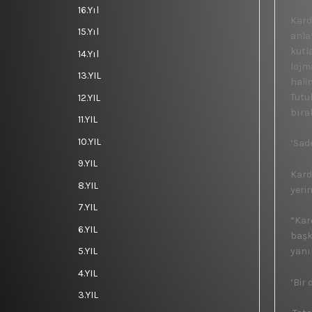
16.Yıl
Kard
15.Yıl
anla
kutl
14.Yıl
lojm
13.YIL
hali
Tutu
12.YIL
bıra
11.YIL
10.YIL
‘Sade
9.YIL
Kard
8.YIL
yerin
7.YIL
“Kar
6.YIL
başk
5.YIL
yanı
4.YIL
‘Bir
3.YIL