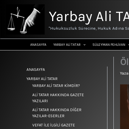
İçeriğe
atla
Yarbay Ali T
"Hukuksuzluk Sürecine, Hukuk Adına Sa
ANASAYFA
YARBAY ALİ TATAR
SÜLEYMAN PEHLİVAN
Ö
ANASAYFA
Yaza
YARBAY ALİ TATAR
YARBAY ALİ TATAR KİMDİR?
ALİ TATAR HAKKINDA GAZETE
YAZILARI
ALİ TATAR HAKKINDA DİĞER
YAZILAR-ESERLER
VEFAT İLE İLGİLİ GAZETE