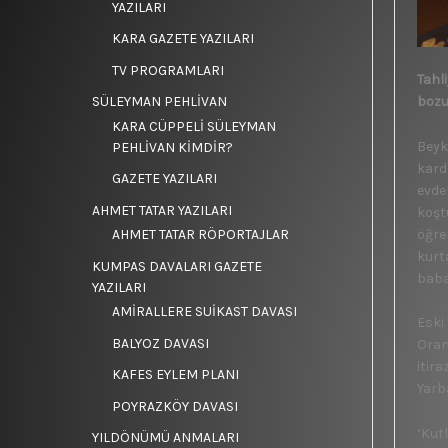
YAZILARI
KARA GAZETE YAZILARI
TV PROGRAMLARI
Tahl
SÜLEYMAN PEHLİVAN
bozu
KARA CÜPPELİ SÜLEYMAN
Beyk
PEHLİVAN KİMDİR?
kard
GAZETE YAZILARI
evde
AHMET TATAR YAZILARI
koşt
öğre
AHMET TATAR RÖPORTAJLAR
kurt
KUMPAS DAVALARI GAZETE
baba
YAZILARI
AMİRALLERE SUİKAST DAVASI
Eski
BALYOZ DAVASI
Oram
itir
KAFES EYLEM PLANI
Yarb
POYRAZKÖY DAVASI
‘Kut
YILDÖNÜMÜ ANMALARI