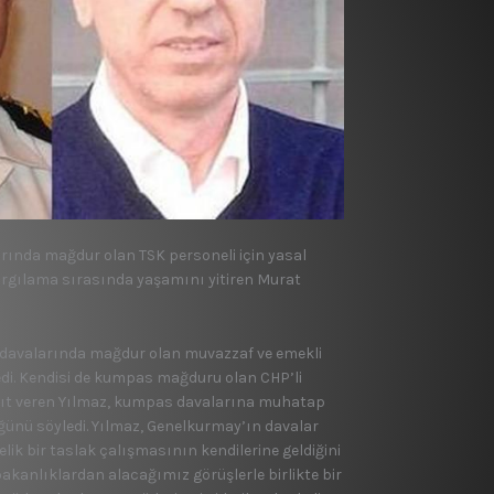
rında mağdur olan TSK personeli için yasal
rgılama sırasında yaşamını yitiren Murat
 davalarında mağdur olan muvazzaf ve emekli
ledi. Kendisi de kumpas mağduru olan CHP’li
anıt veren Yılmaz, kumpas davalarına muhatap
üğünü söyledi. Yılmaz, Genelkurmay’ın davalar
ik bir taslak çalışmasının kendilerine geldiğini
bakanlıklardan alacağımız görüşlerle birlikte bir