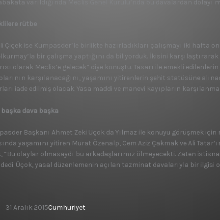
bakata varıldığında Meclis Genel Kurulu’nda bu davalardan dolayı mağ
lilere rütbe
li Çiçek ise Kumpasder’le birlikte hazırladıkları çalışmayı iki hafta ön
kurmay’la bir çalışma yaptığını da biliyorduk. İkisini karşılaştırarak 
ısı olarak Meclis’e gelecek” diye konuştu. Tasarı ile emekli edilenleri
plarının karşılanacağını, yaşamını yitirenlerin şehit statüsüne alın
arları iade edilmiş olacak. Yasa maddi ve manevi kayıpların karşılanmas
 başka dava başka
asder Başkanı Ahmet Zeki Üçok da Yılmaz ile konuyu görüşmek için ran
sında yaşamını yitiren Murat Özenalp, Cem Aziz Çakmak ve Ali Tatar’ın 
, “Bu olaylar olmasaydı bu arkadaşlarımız ölmeyecekti. Zaten istisnai
dedi. Üçok, yasal düzenlemenin açılan tazminat davalarıyla bir ilgisi o
31 Aralık 2015
Cumhuriyet