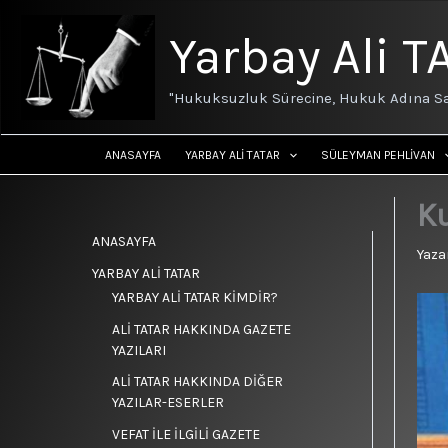
İçeriğe
atla
Yarbay Ali T
"Hukuksuzluk Sürecine, Hukuk Adına Sa
ANASAYFA
YARBAY ALİ TATAR
SÜLEYMAN PEHLİVAN
Ku
ANASAYFA
Yaza
YARBAY ALİ TATAR
YARBAY ALİ TATAR KİMDİR?
ALİ TATAR HAKKINDA GAZETE
YAZILARI
ALİ TATAR HAKKINDA DİĞER
YAZILAR-ESERLER
VEFAT İLE İLGİLİ GAZETE