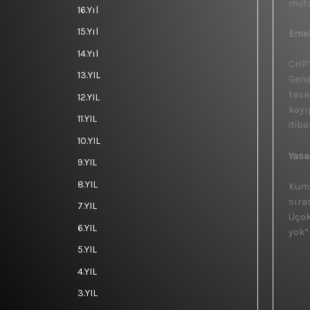
muta
16.Yıl
15.Yıl
Emek
14.Yıl
CHP’
13.YIL
Genel
tasar
12.YIL
kayı
11.YIL
itib
10.YIL
Yasa
9.YIL
8.YIL
Kump
sıra
7.YIL
Üçok
6.YIL
yok” 
5.YIL
4.YIL
3.YIL