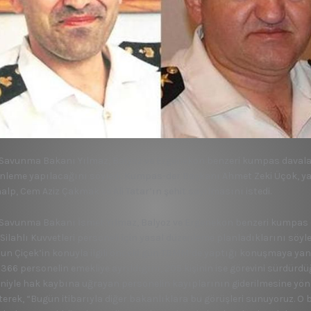
i Savunma Bakanı Yılmaz, Balyoz ve Ergenekon benzeri kumpas davala
nleme yapılacağını söyledi. Kumpas-der Başkanı Ahmet Zeki Üçok, ya
alp, Cem Aziz Çakmak ve Ali Tatar’ın şehit sayılmasını istedi.
i Savunma Bakanı İsmet Yılmaz, Balyoz ve Ergenekon benzeri kumpas
 Silahlı Kuvvetleri personeli için yasal düzenleme planladıklarını söy
un Çiçek’in konuyla ilgili önceki gün TBMM’de yaptığı konuşmaya y
 366 personelin emekliye ayrıldığını, 205 kişinin ise görevini sürdürd
niyle hak kaybına uğrayan personelin kayıplarının giderilmesine yönel
rterek, “Bugün itibarıyla diğer bakanlıklara bu görüşleri sunuyoruz. O 