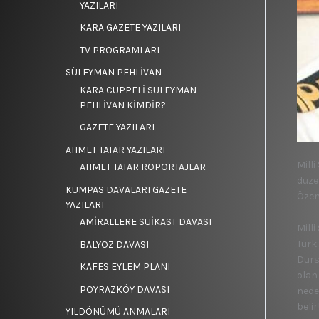
YAZILARI
KARA GAZETE YAZILARI
TV PROGRAMLARI
SÜLEYMAN PEHLİVAN
KARA CÜPPELİ SÜLEYMAN
PEHLİVAN KİMDİR?
GAZETE YAZILARI
AHMET TATAR YAZILARI
Mill
AHMET TATAR RÖPORTAJLAR
düze
KUMPAS DAVALARI GAZETE
Özen
YAZILARI
AMİRALLERE SUİKAST DAVASI
Mill
Türk
BALYOZ DAVASI
Durs
KAFES EYLEM PLANI
olan
POYRAZKÖY DAVASI
nede
beli
YILDÖNÜMÜ ANMALARI