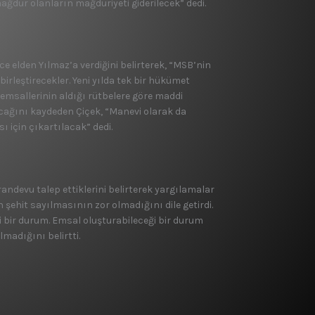
dur olanların mağduriyeti giderilecek” dedi.
ce elden Yılmaz’a verdiğini belirterek, “MSB’nin
birleştirecekler. Yeni yılda tek bir hükümet
n emsallerinin aldığı rütbelere göre maddi
acağını kaydeden Çiçek, “Manevi olarak da
ı için çıkartılacak” dedi.
devu talep ettiklerini belirterek yargılamalar
şehit sayılmasının zor olmadığını dile getirdi.
 bir durum. Emsal oluşturabileceği bir durum
lmadığını belirtti.