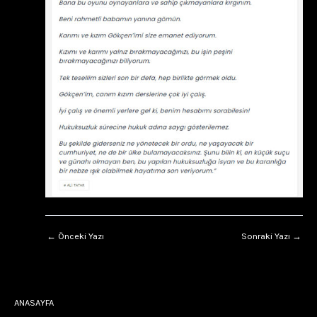
←
Önceki Yazı
Sonraki Yazı
→
ANASAYFA