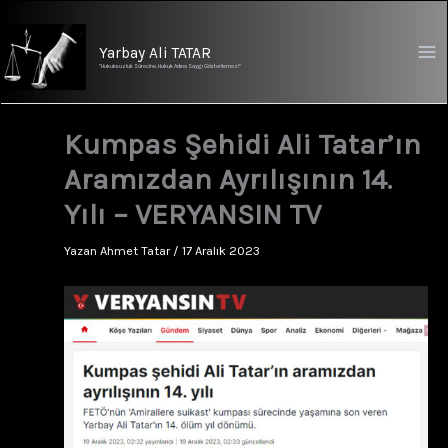
İçeriğe
atla
Yarbay Ali TATAR
"Hukuksuzluk Sürecine, Hukuk Adına Saygı Gösterilemez!"
Kumpas Şehidi Ali Tatar’ın
Aramızdan Ayrılışının 14.
Yılı – VERYANSIN TV
Yazan
Ahmet Tatar
/
17 Aralık 2023