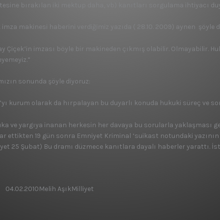
tesine bırakılan iki mektup daha, vb) kanıtları sorgulama ihtiyacı duy
k imza makinesi haberini verdiğimiz yazıda ( 28.10. 2009) aynen şöyle d
ay Çiçek’in imzası böyle bir makineden çıkmış olabilir. Olmayabilir.
eyemeyiz.”
mızın sonunda şöyle diyoruz:
’yı kurum olarak da hırpalayan bu duyarlı konuda hukuki süreç ve s
ka ve yargıya inanan herkesin her davaya bu sorularla yaklaşması ger
har ettikten 19 gün sonra Emniyet Kriminal ‘suikast notundaki yazının 
liyet 25 Şubat) Bu dramı düzmece kanıtlara dayalı haberler yarattı. İ
04.02.2010
Melih Aşık
Milliyet