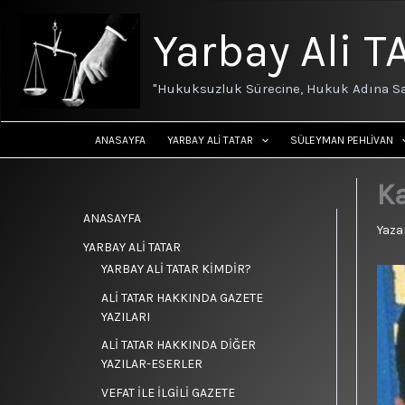
İçeriğe
atla
Yarbay Ali T
"Hukuksuzluk Sürecine, Hukuk Adına Sa
ANASAYFA
YARBAY ALİ TATAR
SÜLEYMAN PEHLİVAN
Ka
ANASAYFA
Yaza
YARBAY ALİ TATAR
YARBAY ALİ TATAR KİMDİR?
ALİ TATAR HAKKINDA GAZETE
YAZILARI
ALİ TATAR HAKKINDA DİĞER
YAZILAR-ESERLER
VEFAT İLE İLGİLİ GAZETE