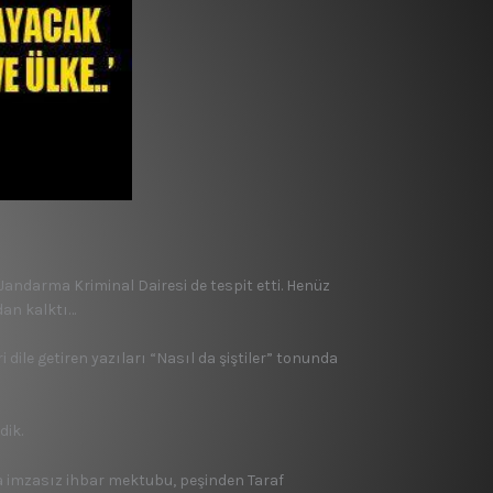
andarma Kriminal Dairesi de tespit etti. Henüz
dan kalktı…
i dile getiren yazıları “Nasıl da şiştiler” tonunda
dik.
ra imzasız ihbar mektubu, peşinden Taraf