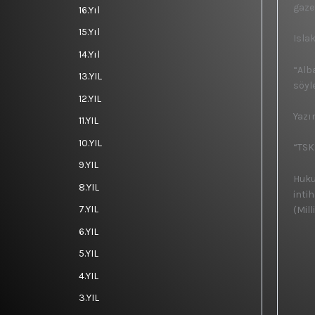
gaze
16.Yıl
15.Yıl
Isla
14.Yıl
“Alb
13.YIL
söyl
12.YIL
Yazı
11.YIL
10.YIL
“TSK
9.YIL
Huku
8.YIL
inti
7.YIL
(Mil
6.YIL
5.YIL
4.YIL
3.YIL