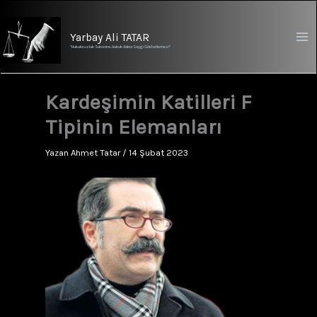
İçeriğe
atla
Yarbay Ali TATAR
"Hukuksuzluk Sürecine, Hukuk Adına Saygı Gösterilemez!"
Kardeşimin Katilleri F
Tipinin Elemanları
Yazan
Ahmet Tatar
/
14 Şubat 2023