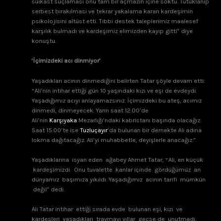
suikast suçlaması onu tam bir açmazın içine soktu. Tutuklanıp
serbest bırakılması ve tekrar yakalama kararı kardeşimin
psikolojisini altüst etti. Tıbbi destek taleplerimiz maalesef
karşılık bulmadı ve kardeşimiz elimizden kayıp gitti” diye
konuştu.
‘İçimizdeki acı dinmiyor’
Yaşadıkları acının dinmediğini belirten Tatar şöyle devam etti:
“Ali’nin intihar ettiği gün 10 yaşındaki kızı ve eşi de evdeydi.
Yaşadığımız acıyı anlayamazsınız. İçimizdeki bu ateş, acımız
dinmedi, dinmeyecek. Yarın saat 12.00’de
Ali’nin
Karşıyaka
Mezarlığı’ndaki kabristanı başında olacağız.
Saat 15.00’te ise
Tuzluçayır
’da bulunan bir dernekte Ali adına
lokma dağıtacağız. Ali’yi muhabbetle, deyişlerle anacağız.”
Yaşadıklarına isyan eden ağabey Ahmet Tatar, “Ali, en küçük
kardeşimizdi. Onu tuvalette kanlar içinde gördüğümüz an
dünyamız başımıza yıkıldı. Yaşadığımız acının tarifi mümkün
değil” dedi.
Ali Tatar intihar ettiği sırada evde bulunan eşi, kızı ve
kardeşleri yaşadıkları travmayı yıllar geçse de unutmadı.