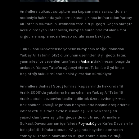
Amirallere suikast soruşturması kapsamında asılsız iddialar
nedeniyle hakkında yakalama kararı çıkınca intihar eden Yarbay
Ali Tatar’ın ölümünün üzerinden tam altı yıl geçti. Geçen süreçte
acısı dinmeyen Tatar ailesi, kumpas sürecinde rol alan F tipi
örgüt mensuplarından hesap sorulmasını bekliyor…
Türk Silahlı Kuvvetleri’ne yönelik kumpasın mağdurlarından
Yarbay Ali Tatar’ın (42) ölümünün üzerinden 6 yıl geçti. Tatar,
yarın ailesi ve sevenleri tarafından
Ankara
’daki mezarı başında
anılacak. Yarbay Tatar’ın ağabeyi Ahmet Tatar ise 6 yıl önce
başlattığı hukuk mücadelesini yılmadan sürdürüyor.
Amirallere Suikast Soruşturması kapsamında hakkında 18
Aralık 2009’da yakalama kararı çıkarılan Yarbay Ali Tatar 19
Aralık sabahı cezaevine teslim edilmek üzere evden çıkması
beklenirken, kaldığı lojmanın banyosunda başına ateş ederek
intihar etti. O sırada evde bulunan eşi, kızı ve kardeşleri
yaşadıkları travmayı yıllar geçse de unutmadı. Amirallere
Suikast Davası zaman içerisinde
Poyrazköy
ve Kafes Davaları ile
birleştirildi. İftiralar sonucu 42 yaşında hayatına son veren
Yarbay Ali Tatar’ın ölümünden 19 gün sonra suçsuz olduğu