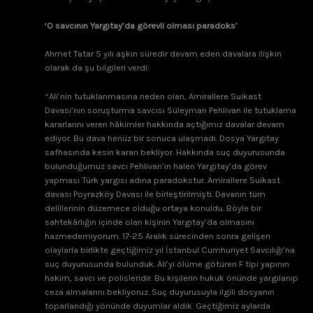
‘O savcının Yargıtay’da görevli olması paradoks’
Ahmet Tatar 5 yılı aşkın süredir devam eden davalara ilişkin
olarak da şu bilgileri verdi:
“Ali’nin tutuklanmasına neden olan, Amirallere Suikast
Davası’nın soruşturma savcısı Süleyman Pehlivan ile tutuklama
kararlarını veren hâkimler hakkında açtığımız davalar devam
ediyor. Bu dava henüz bir sonuca ulaşmadı. Dosya Yargıtay
safhasında kesin kararı bekliyor. Hakkında suç duyurusunda
bulunduğumuz savcı Pehlivan’ın halen Yargıtay’da görev
yapması Türk yargısı adına paradokstur. Amirallere Suikast
davası Poyrazköy Davası ile birleştirilmişti. Davanın tüm
delillerinin düzemece olduğu ortaya konuldu. Böyle bir
sahtekârlığın içinde olan kişinin Yargıtay’da olmasını
hazmedemiyorum. 17-25 Aralık sürecinden sonra gelişen
olaylarla birlikte geçtiğimiz yıl İstanbul Cumhuriyet Savcılığı’na
suç duyurusunda bulunduk. Ali’yi ölüme götüren F tipi yapının
hakim, savcı ve polisleridir. Bu kişilerin hukuk önünde yargılanıp
ceza almalarını bekliyoruz. Suç duyurusuyla ilgili dosyanın
toparlandığı yönünde duyumlar aldık. Geçtiğimiz aylarda