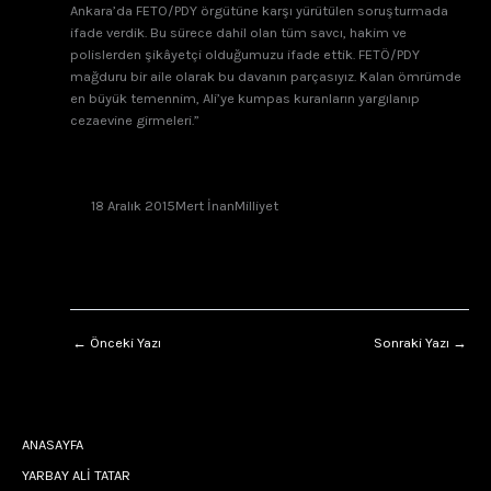
Ankara’da FETO/PDY örgütüne karşı yürütülen soruşturmada
ifade verdik. Bu sürece dahil olan tüm savcı, hakim ve
polislerden şikâyetçi olduğumuzu ifade ettik. FETÖ/PDY
mağduru bir aile olarak bu davanın parçasıyız. Kalan ömrümde
en büyük temennim, Ali’ye kumpas kuranların yargılanıp
cezaevine girmeleri.”
18 Aralık 2015
Mert İnan
Milliyet
←
Önceki Yazı
Sonraki Yazı
→
ANASAYFA
YARBAY ALİ TATAR