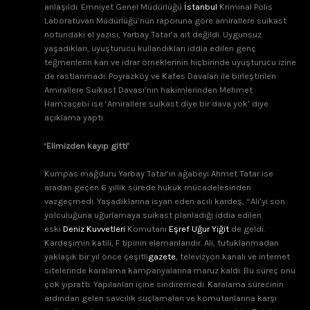
anlaşıldı. Emniyet Genel Müdürlüğü
İstanbul
Kriminal Polis
Laboratuvarı Müdürlüğü’nün raporuna göre amirallere suikast
notundaki el yazısı, Yarbay Tatar’a ait değildi. Uygunsuz
yaşadıkları, uyuşturucu kullandıkları iddia edilen genç
teğmenlerin kan ve idrar örneklerinin hiçbirinde uyuşturucu izine
de rastlanmadı. Poyrazköy ve Kafes Davaları ile birleştirilen
Amirallere Suikast Davası’nın hakimlerinden Mehmet
Hamzaçebi ise ‘Amirallere suikast diye bir dava yok’ diye
açıklama yaptı.
‘Elimizden kayıp gitti’
Kumpas mağduru Yarbay Tatar’ın ağabeyi Ahmet Tatar ise
aradan geçen 6 yıllık sürede hukuk mücadelesinden
vazgeçmedi. Yaşadıklarına isyan eden acılı kardeş, “Ali’yi son
yolculuğuna uğurlamaya suikast planladığı iddia edilen
eski
Deniz Kuvvetleri
Komutanı
Eşref Uğur Yiğit
de geldi.
Kardeşimin katili, F tipinin elemanlarıdır. Ali, tutuklanmadan
yaklaşık bir yıl önce çeşitli
gazete
, televizyon kanalı ve internet
sitelerinde karalama kampanyalarına maruz kaldı. Bu süreç onu
çok yıprattı. Yapılanları içine sindiremedi. Karalama sürecinin
ardından gelen savcılık suçlamaları ve komutanlarına karşı