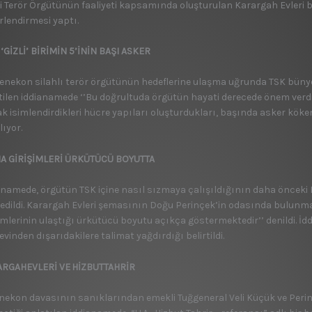
li Terör Örgütünün faaliyeti kapsamında oluşturulan Karargah Evleri b
rlendirmesi yaptı.
 ‘GİZLİ’ BİRİMİN 5’İNİN BAŞI ASKER
genekon silahlı terör örgütünün hedeflerine ulaşma uğrunda TSK bün
rtilen iddianamede ‘’Bu doğrultuda örgütün hayati derecede önem verd
k isimlendirdikleri hücre yapıları oluşturdukları, başında asker kökenl
lıyor.
A GİRİŞİMLERİ ÜRKÜTÜCÜ BOYUTTA
anamede, örgütün TSK içine nasıl sızmaya çalışıldığının daha önceki
edildi. Karargah Evleri şemasının Doğu Perinçek’in odasında bulunmas
şimlerinin ulaştığı ürkütücü boyutu açıkça göstermektedir’’ denildi. 
vinden dışarıdakilere talimat yağdırdığı belirtildi.
RGAHEVLERİ VE
HİZBUTTAHRİR
nekon davasının sanıklarından emekli Tuğgeneral Veli Küçük ve Peri