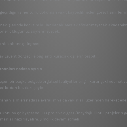
e geçirdiğimiz her türlü doküman vakit kaybedilmeden görevli amirlerimi
rnek işlerinde kod isim kullanılacak. Meslek söylenmeyecek. Akademisy
oneli olduğumuz söylenmeyecek.
dınlık abone çalışması.
ay Levent Görgeç ile bağlantı kuracak kişilerin tespiti.
ananları nadasa ayırın
eçen bir başka belgede örgütsel faaliyetlerle ilgili karar şeklinde not
matlardan bazıları şöyle:
pranan isimleri nadasa ayıralım ya da yakınları üzerinden hareket edel
HA konusu çok yıprandı. Bu proje ve diğer Güneydoğu ilintili projeleri
manlar hazırlayalım. Şimdilik devam etmeli.