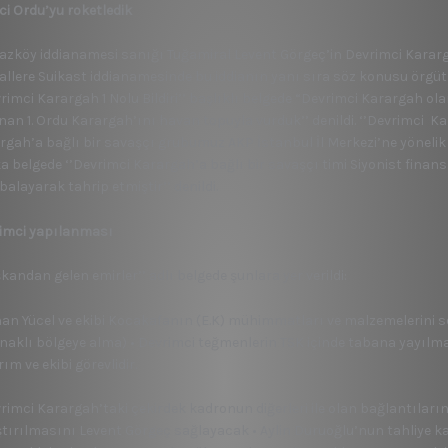
nci Ordu’yu roketledik
azköy iddianamesi sanığı Tuğamiral Levent Görgeç’in Devrimci Kararga
allere Suikast iddianamesinde bu iddianın yanı sıra söz konusu örgütle 
vrimci Karargah 1 Nolu Bildiri’’ başlıklı belgede “Devrimci Karargah o
nan 1. Ordu Karargah’ını havan topuyla vurduk’’ denildi. ‘’Devrimci Kara
rgah’a bağlı bir savaşçı grubumuz AKP İstanbul İl Merkezi’ne yönelik b
a belgede ‘’Devrimci Karargah’a bağlı bir savaşçı timi Siyonist finans 
alayarak tahrip etmiştir’’ denildi.
imci yapılanması
kandan gelen emirler’’ adlı belgede şunlara yer verildi:
han Yücel ve ekibi Kocakafanın (E.K) mühimmatları ve malzemelerini s
naklı bölgeye alma) • Devrimci teğmenlerin TSK içinde tabana yayılm
rım ve ekibi görevlidir.
vrimci Karargah’taki çekirdek kadronun diğerleri ile olan bağlantıları
ştırılmasını Levent Görgeç sağlayacak • Aylin Duruoğlu’nun tahliye k