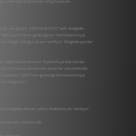
n yeni satış kanalları oluşturacak.
n’da ele geçen ‘ERUYGUR.DOC” adlı belgede
ri’deki sanıkların geleceğinin ‘komutanlıkça
sına bağlı olduğu’na yer veriliyor. Belgede şunlar
 ilgilendiren emirler. Toplantıya katılanlar
 yapılarımıza önü alınamaz zararlar vermektedir.
kmaktadır. Silivri’nin geleceği komutanlıkça
sına bağlıdır.”
lı belgede dikkat çekici ifadelere yer veriliyor:
kılmaycak, saklancak.
at edilecek