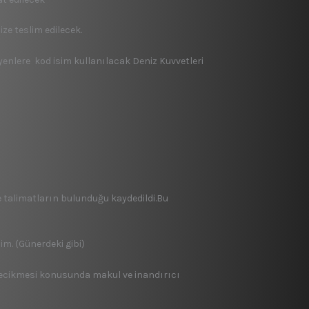
ze teslim edilecek.
enlere kod isim kullanılacak Deniz Kuvvetleri
 ve talimatların bulunduğu kaydedildi.Bu
im. (Günerdeki gibi)
n gecikmesi konusunda makul ve inandırıcı