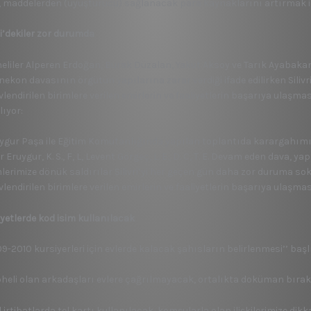
, maddelerden (uyuşturucu) sağlanacak para kaynaklarını artırmak içi
ri’dekiler zor durumda
eliler Alperen Erdoğan, Burak Düzalan, Yakut Aksoy ve Tarık Ayabaka
nekon davasının örgütün yapılarına zarar verdiği ifade edilirken Siliv
lendirilen birimlere verilen emirlerin ve faaliyetlerin başarıya ulaşma
lıyor:
uygur Paşa ile Eğitim Komutanlığında yapılan toplantıda karargahımızı
 Eruygur, K. S., F, L, Levent Görgeç, L. E., D. C, T. E. Devam eden dava,
mlerimize dönük saldırılar Silivri’yi her geçen gün daha zor duruma so
lendirilen birimlere verilen emirlerin ve faaliyetlerin başarıya ulaşma
iyetlerde kod isim kullanılacak
9-2010 kursiyerleri için evlerde kalacak şahısların belirlenmesi’’ başlık
pheli olan arkadaşları evlere çağrılmayacak, ortalıkta doküman bıra
il irtibatlarda tel kartı kullanılacak, komşularla olan ilişkilerimize dikk