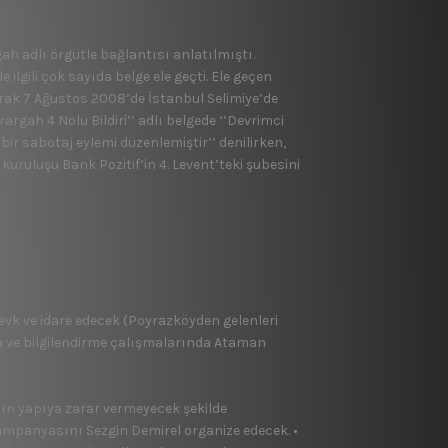
h adlı örgütle bağlantısı anlatılmıştı.
ilgili çok sayıda belge ele geçti. Ele geçen
larak 7 Ağustos 2008’de İstanbul Selimiye’de
rgah 4 Nolu Bildiri’’ adlı belgede ‘’Devrimci
ir sabotaj eylemi düzenlemiştir’’ denilirken,
kuruluşu Bank Pozitif’in 4. Levent’teki şubesini
evk ve idare edecek (Poyrazköyden gelenleri
a ve bilgilendirme çalışmalarında Ataman
nın yapıya zarar vermeyecek şekilde
ampanyasını Sezgin Demirel organize edecek. •