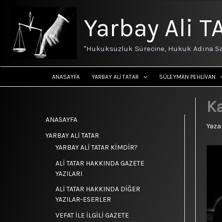
İçeriğe
atla
Yarbay Ali T
"Hukuksuzluk Sürecine, Hukuk Adına Sa
ANASAYFA
YARBAY ALİ TATAR
SÜLEYMAN PEHLİVAN
Ka
ANASAYFA
Yaza
YARBAY ALİ TATAR
YARBAY ALİ TATAR KİMDİR?
ALİ TATAR HAKKINDA GAZETE
YAZILARI
ALİ TATAR HAKKINDA DİĞER
YAZILAR-ESERLER
VEFAT İLE İLGİLİ GAZETE