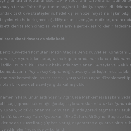
eçtiği anlatılan iddianamede, “U.A Hizbut Tahrir…. referansı” adlı bir b
umuyla Hizbut Tahrir örgütünün bağlantılı olduğu kaydedildi. İddianamed
ndaki taktik ve stratejilerini, hedef kişilerin özel hayatına ilişkin bilg
t üyelerinin haberleşmede gizliliğe azami özen gösterdikleri, araların
s ettikleri telefon cihazları ve hatlarıyla gerçekleştirdikleri’’ ifadesine 
llere suikast davası da sivile kaldı
 Deniz Kuvvetleri Komutanı Metin Ataç ile Deniz Kuvvetleri Komutanı Eş
asına ilişkin yürütülen soruşturma kapsamında hazırlanan iddianame,
l edildi. 9’u tutuklu 19 sanık hakkında hazırlanan 166 sayfa ve 16 ek 
eme, davanın Poyrazköy Cephaneliği davasıyla birleştirilmesi talebin
asa Mahkemesi’nin ‘askerlere sivil yargı yolunu açan düzenlemeyi’ 
r olan bir dava daha sivil yargıda kalmış oldu.
anamenin kabulunun ardından 12. Ağır Ceza Mahkemesi Başkanı Ved
etli suç şüphesi bulunduğu gerekçesiyle sanıkların tutukluluğunun 
y Kuban, Gölcük Donanma Komutanlığı’nda görevli teğmenler Faruk A
lan, Yakut Aksoy, Tarık Ayabakan, Ülkü Öztürk, Ali Seyhur Güçlü ve Sezg
diklerine dair kuvetli suç şüphesi varlığını gösteren olgular ve bir tu
iye edilmeleri” yönünde oy kullandı.