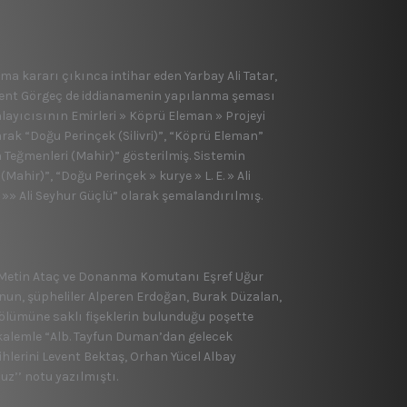
a kararı çıkınca intihar eden Yarbay Ali Tatar,
event Görgeç de iddianamenin yapılanma şeması
nlayıcısının Emirleri » Köprü Eleman » Projeyi
rak “Doğu Perinçek (Silivri)”, “Köprü Eleman”
h Teğmenleri (Mahir)” gösterilmiş. Sistemin
 (Mahir)”, “Doğu Perinçek » kurye » L. E. » Ali
 »» Ali Seyhur Güçlü” olarak şemalandırılmış.
.Metin Ataç ve Donanma Komutanı Eşref Uğur
unun, şüpheliler Alperen Erdoğan, Burak Düzalan,
ölümüne saklı fişeklerin bulunduğu poşette
 kalemle “Alb. Tayfun Duman’dan gelecek
ihlerini Levent Bektaş, Orhan Yücel Albay
uz’’ notu yazılmıştı.