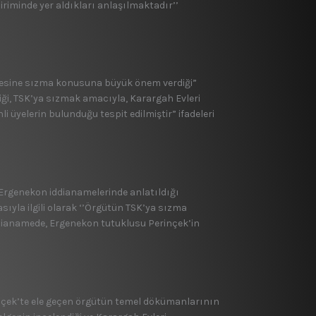
iriminde yer aldıkları anlaşılmaktadır’’
yesine sızma konusuna büyük önem verdiği”
iği, TSK’ya sızmak amacıyla, Karargah Evleri
i üyelerin bulunduğu tespit edilmiştir” ifadeleri
 Ergenekon iddianamelerinde anlatıldığı
ıyla ilgili olarak ‘’Örgütün TSK’ya sızma
İddianamede, Ergenekon tutuklusu Perinçek’in
nçek’te ele geçen örgütün temel dökümanlarının