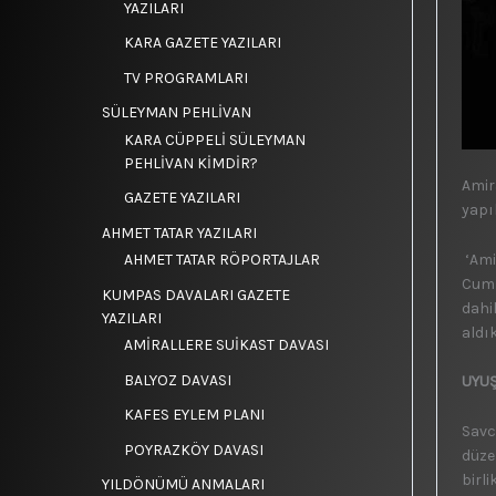
YAZILARI
KARA GAZETE YAZILARI
TV PROGRAMLARI
SÜLEYMAN PEHLİVAN
KARA CÜPPELİ SÜLEYMAN
PEHLİVAN KİMDİR?
Amir
GAZETE YAZILARI
yapı
AHMET TATAR YAZILARI
‘Ami
AHMET TATAR RÖPORTAJLAR
Cumh
KUMPAS DAVALARI GAZETE
dahi
YAZILARI
aldı
AMİRALLERE SUİKAST DAVASI
BALYOZ DAVASI
UYUŞ
KAFES EYLEM PLANI
Savc
POYRAZKÖY DAVASI
düze
birl
YILDÖNÜMÜ ANMALARI