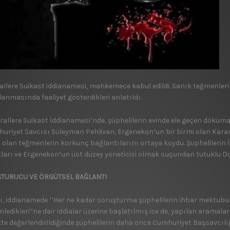
allere Suikast iddianamesi, mahkemece kabul edildi. Sanık teğmenleri
lanmasında faaliyet gösterdikleri anlatıldı.
rallere Suikast İddianamesi’nde, şüphelilerin evinde ele geçen dökümanl
uriyet Savcısı Süleyman Pehlivan, Ergenekon’un bir birmi olan Kararg
l olan teğmenlerin korkunç bağlantılarını ortaya koydu. Şüphelilerin İ
kları ve Ergenekon’un üst düzey yöneticisi olmak suçundan tutuklu Doğu 
TURUCU VE ÖRGÜTSEL BAĞLANTI
ı, iddianamede ‘’Her ne kadar soruşturma şüphelilerin ihbar mektubund
nledikleri”ne dair iddialar üzerine başlatılmış ise de, yapılan arama
ikte değerlendirildiğinde şüphelilerin daha önce Cumhuriyet Başsavcı