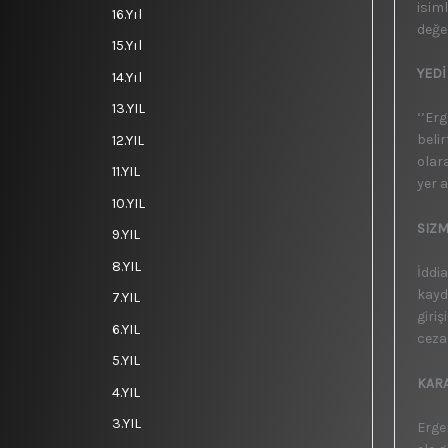
isim
16.Yıl
değe
15.Yıl
YEDİ
14.Yıl
13.YIL
‘’Er
beli
12.YIL
olara
11.YIL
yer a
10.YIL
SIZM
9.YIL
8.YIL
İddi
kayd
7.YIL
giri
6.YIL
cezae
5.YIL
KARA
4.YIL
3.YIL
Erge