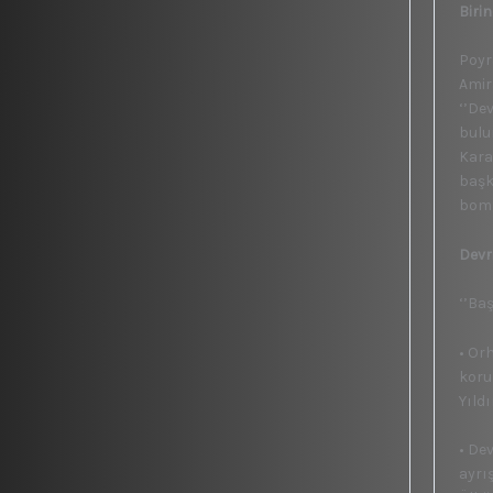
Biri
Poyr
Amir
‘’De
bulu
Kara
başk
bomb
Devr
‘’Baş
• Or
koru
Yıldı
• De
ayrı