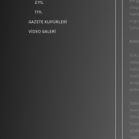
ele g
2.YIL
oluş
1.YIL
hakkı
örgü
GAZETE KUPÜRLERİ
tahsi
VİDEO GALERİ
Amira
Eski
iddi
kabu
mahk
Anay
aske
İddi
kuvv
Okta
Düza
işle
“tahl