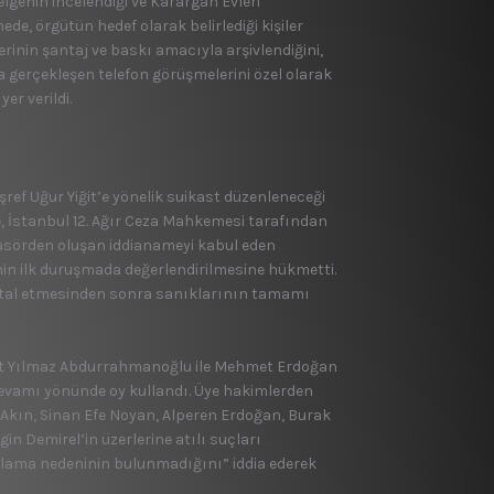
elgenin incelendiği ve Karargah Evleri
e, örgütün hedef olarak belirlediği kişiler
ilerinin şantaj ve baskı amacıyla arşivlendiğini,
da gerçekleşen telefon görüşmelerini özel olarak
yer verildi.
ref Uğur Yiğit’e yönelik suikast düzenleneceği
 İstanbul 12. Ağır Ceza Mahkemesi tarafından
klasörden oluşan iddianameyi kabul eden
in ilk duruşmada değerlendirilmesine hükmetti.
iptal etmesinden sonra sanıklarının tamamı
at Yılmaz Abdurrahmanoğlu ile Mehmet Erdoğan
devamı yönünde oy kullandı. Üye hakimlerden
kın, Sinan Efe Noyan, Alperen Erdoğan, Burak
in Demirel’in üzerlerine atılı suçları
tuklama nedeninin bulunmadığını” iddia ederek