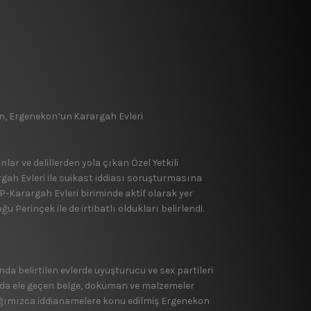
n, Ergenekon’un Karargah Evleri
ar ve delillerden yola çıkan Özel Yetkili
ah Evleri ile suikast iddiası soruşturmasına
P-Karargah Evleri biriminde aktif olarak yer
Perinçek ile de irtibatlı oldukları belirlendi.
a belirtilen evlerde uyuşturucu ve sex partileri
larda ele geçen belge, doküman ve malzemeler
lığımızca iddianamelere konu edilmiş Ergenekon