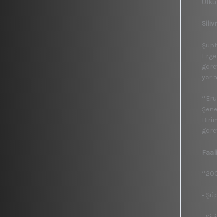
Ülkü
Siliv
Şüph
Erge
görev
yer a
‘’Er
Şener
Biri
görev
Faal
‘’200
• Şü
• Siv