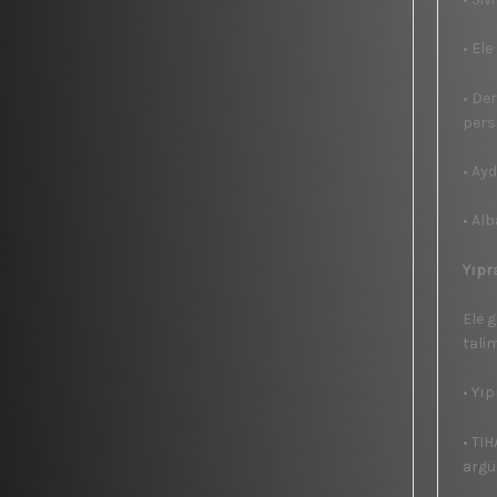
• El
• De
pers
• Ay
• Alb
Yıpr
Ele g
tali
• Yı
• TI
argü