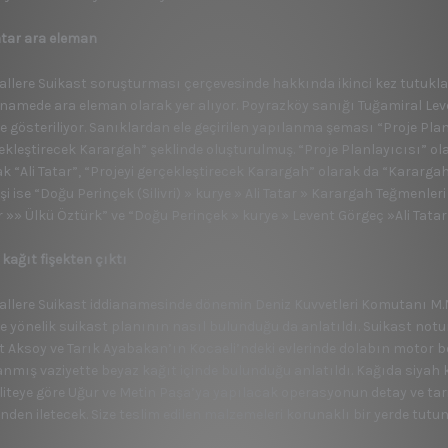
Tatar ara eleman
allere Suikast soruşturması çerçevesinde hakkında ikinci kez tutuklam
anamede ara eleman olarak yer alıyor. Poyrazköy sanığı Tuğamiral L
de gösteriliyor. Sanıklardan ele geçirilen yapılanma şeması “Proje Pla
ekleştirecek Karargah” şeklinde oluşturulmuş. “Proje Planlayıcısı” ola
ak “Ali Tatar”, “Projeyi gerçekleştirecek Karargah” olarak da “Kararga
işi ise “Doğu Perinçek (Silivri) » kurye » Ali Tatar » Karargah Teğmenleri
r »» Ülkü Öztürk” ve “Doğu Perinçek » kurye » Levent Görgeç »Ali Tatar
 kağıt fişekten çıktı
allere Suikast iddianamesinde dönemin Deniz Kuvvetleri Komutanı M
t’e yönelik suikast planının nasıl bulunduğu da anlatıldı. Suikast not
t Aksoy ve Tarık Ayabakan’ın Kocaeli’ndeki evlerinde dolabın motor b
anmış vaziyette beyaz kağıt içinde bulunduğu anlatıldı. Kağıda siyah
biliteye göre Uğur ve Metin Paşa’ya yapılacak operasyonun detay ve tar
inden iletecek. Size teslim edilen malzemeleri korunaklı bir yerde tutun