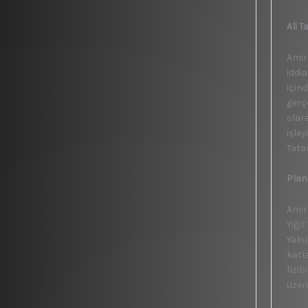
Ali 
Amir
iddi
için
gerç
olar
işley
Tata
Plan
Amir
Yiği
Yaku
katl
fizi
üzer