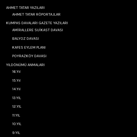
AHMET TATAR YAZILARI
AHMET TATAR RÖPORTAJLAR
KUMPAS DAVALARI GAZETE YAZILARI
AMİRALLERE SUİKAST DAVASI
BALYOZ DAVASI
KAFES EYLEM PLANI
POYRAZKÖY DAVASI
YILDÖNÜMÜ ANMALARI
16.Yıl
15.Yıl
14.Yıl
13.YIL
12.YIL
11.YIL
10.YIL
9.YIL