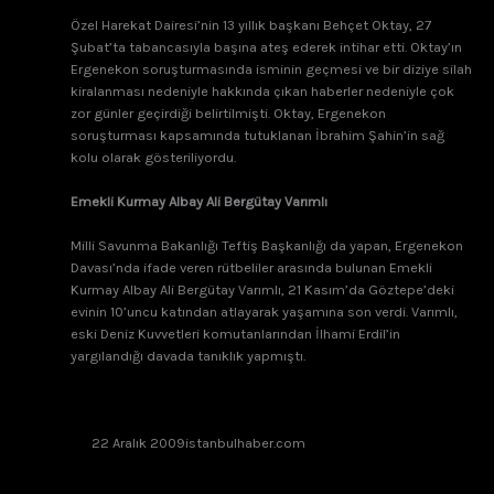
Özel Harekat Dairesi’nin 13 yıllık başkanı Behçet Oktay, 27
Şubat’ta tabancasıyla başına ateş ederek intihar etti. Oktay’ın
Ergenekon soruşturmasında isminin geçmesi ve bir diziye silah
kiralanması nedeniyle hakkında çıkan haberler nedeniyle çok
zor günler geçirdiği belirtilmişti. Oktay, Ergenekon
soruşturması kapsamında tutuklanan İbrahim Şahin’in sağ
kolu olarak gösteriliyordu.
Emekli Kurmay Albay Ali Bergütay Varımlı
Milli Savunma Bakanlığı Teftiş Başkanlığı da yapan, Ergenekon
Davası’nda ifade veren rütbeliler arasında bulunan Emekli
Kurmay Albay Ali Bergütay Varımlı, 21 Kasım’da Göztepe’deki
evinin 10’uncu katından atlayarak yaşamına son verdi. Varımlı,
eski Deniz Kuvvetleri komutanlarından İlhami Erdil’in
yargılandığı davada tanıklık yapmıştı.
22 Aralık 2009
istanbulhaber.com