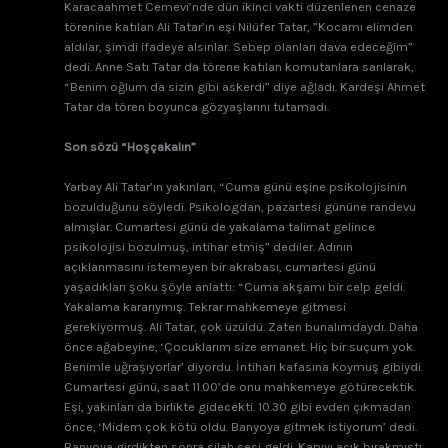
Karacaahmet Cemevi’nde dün ikinci vakti düzenlenen cenaze
törenine katılan Ali Tatar’ın eşi Nilüfer Tatar, ”Kocamı elimden
aldılar, şimdi ifadeye alsınlar. Sebep olanları dava edeceğim”
dedi. Anne Satı Tatar da törene katılan komutanlara sarılarak,
“Benim oğlum da sizin gibi askerdi” diye ağladı. Kardeşi Ahmet
Tatar da tören boyunca gözyaşlarını tutamadı.
Son sözü “Hoşçakalın”
Yarbay Ali Tatar’ın yakınları, “Cuma günü eşine psikolojisinin
bozulduğunu söyledi. Psikologdan, pazartesi gününe randevu
almışlar. Cumartesi günü de yakalama talimat gelince
psikolojisi bozulmuş, intihar etmiş” dediler. Adının
açıklanmasını istemeyen bir akrabası, cumartesi günü
yaşadıkları şoku şöyle anlattı: “Cuma akşamı bir celp geldi.
Yakalama kararıymış. Tekrar mahkemeye gitmesi
gerekiyormuş. Ali Tatar, çok üzüldü. Zaten bunalımdaydı. Daha
önce ağabeyine, ‘Çocuklarım size emanet. Hiç bir suçum yok.
Benimle uğraşıyorlar’ diyordu. İntiharı kafasına koymuş gibiydi.
Cumartesi günü, saat 11.00’de onu mahkemeye götürecektik.
Eşi, yakınları da birlikte gidecekti. 10.30 gibi evden çıkmadan
önce, ‘Midem çok kötü oldu. Banyoya gitmek istiyorum’ dedi.
Banyoya girdikten sonra silah sesi geldi. Kapıyı açık bırakmıştı.