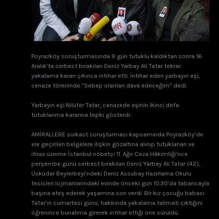
Poyrazköy soruşturmasında 9 gün tutuklu kaldıktan sonra 16
Aralık’ta serbest bırakılan Deniz Yarbay Ali Tatar tekrar
yakalama kararı çıkınca intihar etti. İntihar eden yarbayın eşi,
cenaze töreninde ”Sebep olanları dava edeceğim” dedi.
Yarbayın eşi Nilüfer Tatar, cenazede eşinin ikinci defa
tutuklanma kararına tepki gösterdi.
AMİRALLERE suikast soruşturması kapsamında Poyrazköy’de
ele geçirilen belgelere ilişkin gözaltına alınıp tutuklanan ve
itiraz üzerine İstanbul nöbetçi 11. Ağır Ceza Hâkimliği’nce
perşembe günü serbest bırakılan Deniz Yarbay Ali Tatar (42),
Üsküdar Beylerbeyi’ndeki Deniz Assubay Hazırlama Okulu
tesisleri lojmanlarındaki evinde önceki gün 10.30’da tabancayla
başına ateş ederek yaşamına son verdi. Bir kız çocuğu babası
Tatar’ın cumartesi günü, hakkında yakalama talimatı çıktığını
öğrenince bunalıma girerek intihar ettiği öne sürüldü.