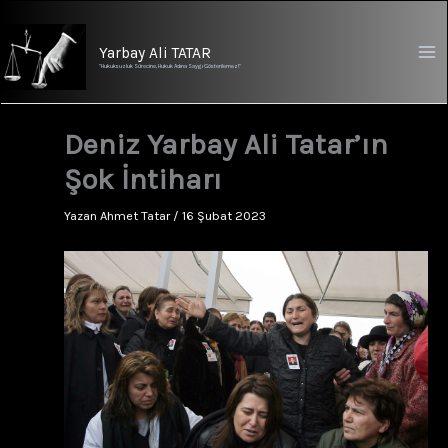
İçeriğe
atla
Yarbay Ali TATAR
"Hukuksuzluk Sürecine, Hukuk Adına Saygı Gösterilemez!"
Deniz Yarbay Ali Tatar’ın
Şok İntiharı
Yazan
Ahmet Tatar
/
16 Şubat 2023