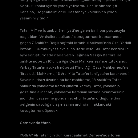
Koştuk, kanlar içinde yerde yatıyordu. Henüz ölmemişti.
Karısına, ‘Hoşçakalın’ dedi. Hastaneye kaldırırken yolda
yaşamını yitirdi.”
Tatar, MİT ve İstanbul Emniyeti’ne gelen bir ihbar postasıyla
başlatılan “Amirallere suikast” soruşturması kapsamında
geçen 7 Aralık’ta Beşiktaş’taki İstanbul Adliyesi’nde Özel Yetkili
İstanbul Cumhuriyet Savcısı’na ifade verdi. Ali Tatar kendisi ile
aynı soruşturmada ifade veren Teğmen Sezgin Demirel ile
birlikte nöbetçi 10’uncu Ağır Ceza Mahkemesi’nce tutuklandı.
Yarbay Tatar’ın avukatı nöbetçi 11’inci Ağır Ceza Mahkemesi’ne
itiraz etti. Mahkeme, 16 Aralık’ta Tatar’ın tahliyesine karar verdi.
Savcının itirazı üzerine bu kez mahkeme, 18 Aralık’ta Tatar
hakkında yakalama kararı çıkardı. Yarbay Tatar, yakalanıp
gözaltına alınacak, yakalama kararının yüzüne okunmasının
ardından cezaevine gönderilecekti. Tatar’ın öldüğüne dair
belgenin savcılığa ulaşmasının ardından hakkındaki
kovuşturma düşecek.
Cemevinde tören
YARBAY Ali Tatar için dün Karacaahmet Cemevi’nde tören