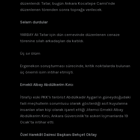
düzenlendi. Tatar, bugün Ankara Kocatepe Camii’nde
düzenlenen törenden sonra toprağa verilecek.
Selam durdular
YARBAY Ali Tatar için dün cemevinde düzenlenen cenaze
törenine silah arkadaşları da katıldı.
Üç sır ölüm
Ergenekon soruşturması sürecinde, kritik noktalarda bulunan
üç önemli isim intihar etmişti.
Emekli Albay Abdülkerim Kırcı
İtirafçı eski PKK’lı terörist Abdülkadir Aygan’ın güneydoğudaki
faili meçhullerin sorumlusu olarak gösterdiği asit kuyularına
insanları atan kişi olarak işaret ettiği Jitemci Emekli Albay
Abdülkerim Kırcı, Ankara Güvercinlik’te askeri lojmanlarda 19
Ocak’ta intihar etti.
Özel Harekât Dairesi Başkanı Behçet Oktay