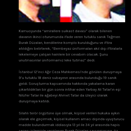
Kamuoyunda “amirallere suikast davası” olarak bilenen
davanın ikinci oturumunda ifade veren tutuklu sanık Teğmen
Burak Düzalan, kendilerine komplo kurulduğunu ve iftira
atıldığını belirterek, “Bembeyaz üniformaları akıl dışı iftiralarla
lekelemeye çalışan hainlere bir cevabım olacak. Şunu
unutmasınlar üniformamız leke tutmaz” dedi.
İstanbul 12’inci Ağır Ceza Mahkemesi’nde görülen duruşmaya
9’u tutuklu 18 deniz subayının arasında bulunduğu 19 sanık
geldi. Soruşturma kapsamında hakkında yakalama kararı
çıkartıldıktan bir gün sonra intihar eden Yarbay Ali Tatar’ın eşi
Nilüfer Tatar ile ağabeyi Ahmet Tatar da izleyici olarak
duruşmaya katıldı.
Silahlı terör örgütüne üye olmak, kişisel verileri hukuka aykırı
olarak ele geçirmek, kişisel kullanım amacı dışında uyuşturucu
madde bulundurmak iddiasıyla 13 yıl ile 34 yıl arasında hapis
cezası istemiyle yargılanan Burak Düzalan savunmasına, öz