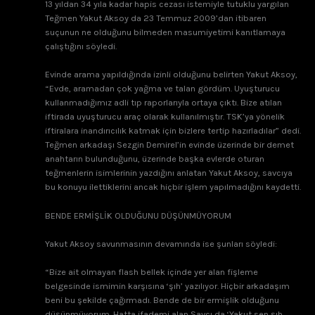
13 yıldan 34 yıla kadar hapis cezası istemiyle tutuklu yargılan
Teğmen Yakut Aksoy da 23 Temmuz 2009’dan itibaren
suçunun ne olduğunu bilmeden masumiyetimi kanıtlamaya
çalıştığını söyledi.
Evinde arama yapıldığında izinli olduğunu belirten Yakut Aksoy,
“Evde, aramadan çok yağma ve talan gördüm. Uyuşturucu
kullanmadığımız adli tıp raporlarıyla ortaya çıktı. Bize atılan
iftirada uyuşturucu araç olarak kullanılmıştır. TSK’ya yönelik
iftiralara inandırıcılık katmak için bizlere tertip hazırladılar” dedi.
Teğmen arkadaşı Sezgin Demirel’in evinde üzerinde bir demet
anahtarın bulunduğunu, üzerinde başka evlerde oturan
teğmenlerin isimlerinin yazdığını anlatan Yakut Aksoy, savcıya
bu konuyu ilettiklerini ancak hiçbir işlem yapılmadığını kaydetti.
BENDE ERMİŞLİK OLDUĞUNU DÜŞÜNMÜYORUM
Yakut Aksoy savunmasının devamında ise şunları söyledi:
“Bize ait olmayan flash bellek içinde yer alan fişleme
belgesinde ismimin karşısına ‘şıh’ yazılıyor. Hiçbir arkadaşım
beni bu şekilde çağırmadı. Bende de bir ermişlik olduğunu
düşünmüyorum. Hatta ifademi alan Savcı da ‘Yakut sen şıh