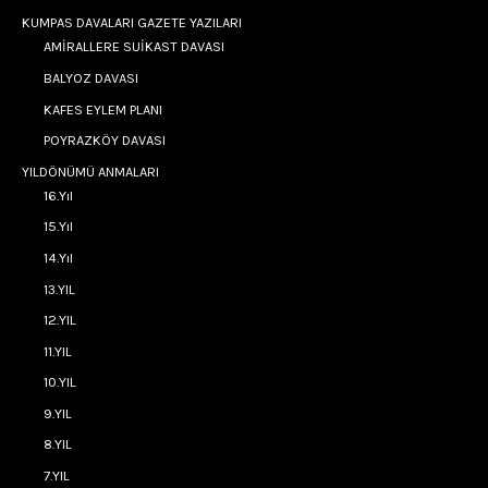
KUMPAS DAVALARI GAZETE YAZILARI
AMİRALLERE SUİKAST DAVASI
BALYOZ DAVASI
KAFES EYLEM PLANI
POYRAZKÖY DAVASI
YILDÖNÜMÜ ANMALARI
16.Yıl
15.Yıl
14.Yıl
13.YIL
12.YIL
11.YIL
10.YIL
9.YIL
8.YIL
7.YIL