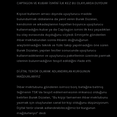
CAPTAGON VE KUBAR İSMİNİ İLK KEZ BU OLAYLARDA DUYDUM
Kişisel kullanım amacı dışında uyuşturucu madde
bulundurmak iddialarına da yanıt veren Burak Düzalan,
kendisinin ve arkadaşlarının hayatları boyunca uyuşturucu
kullanmadığını kubar ya da Captagon ismini ilk kez yaşadıkları
bu olay esnasında duyduğunu söyledi. Emniyete gönderilen
ihbar mektubundan sonra ihbarın doğruluğunun
araştırılmadığını teknik ve fiziki takip yapılmadığını öne süren
Burak Düzalan, yapılan testler sonucunda uyuşturucu
kullanmadıklarının ve uyuşturucu paketlerinin üzerinde parmak
izlerinin bulunmadığının tespit edildiğini ifade etti.
DİJİTAL TERÖR OLARAK ADLANDIRILAN KURGUNUN
MAĞDURLARIYIZ
İhbar mektubunu gönderen isimsiz borç batağına batmış
teğmenin TSK’da tespit edilememesinin imkansız olduğunu
belirten Burak Düzalan, “Bu kişiyi tamamen ihbar mektubunu
yazmak için oluşturulan sanal bir kişi olduğunu düşünüyorum.
Dijital terör olarak adlandırabileceğimiz bir kurgunun
mağdurlarıyız” dedi.