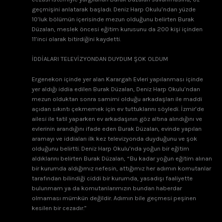
geçmişini anlatarak başladı. Deniz Harp Okulu’ndan yüzde
10’luk bölümün içerisinde mezun olduğunu belirten Burak
Düzalan, meslek öncesi eğitim kurusunu da 200 kişi içinden
11’inci olarak bitirdiğini kaydetti.
İDDİALARI TELEVİZYONDAN DUYDUM ŞOK OLDUM
Ergenekon içinde yer alan Karargah Evleri yapılanması içinde
yer aldığı iddia edilen Burak Düzalan, Deniz Harp Okulu’ndan
mezun olduktan sonra samimi olduğu arkadaşları ile maddi
açıdan sıkıntı çekmemek için ev tuttuklarını söyledi. İzmir’de
ailesi ile tatil yaparken ev arkadaşının göz altına alındığını ve
evlerinin arandığını ifade eden Burak Düzalan, evinde yapılan
aramayı ve iddiaları ilk kez televizyonda duyduğunu ve şok
olduğunu belirtti. Deniz Harp Okulu’nda yoğun bir eğitim
aldıklarını belirten Burak Düzalan, “Bu kadar yoğun eğitim alınan
bir kurumda aldığımız nefesin, attığımız her adımın komutanlar
tarafından bilindiği ciddi bir kurumda, yasadışı faaliyette
bulunmam ya da komutanlarımızın bundan haberdar
olmaması mümkün değildir. Adımın bile geçmesi peşinen
kesilen bir cezadır.”