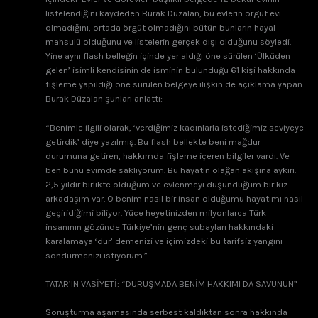
listelendiğini kaydeden Burak Düzalan, bu evlerin örgüt evi
olmadığını, ortada örgüt olmadığını bütün bunların hayal
mahsulü olduğunu ve listelerin gerçek dışı olduğunu söyledi.
Yine aynı flash belleğin içinde yer aldığı öne sürülen ‘Ülküden
gelen’ isimli kendisinin de isminin bulunduğu 61 kişi hakkında
fişleme yapıldığı öne sürülen belgeye ilişkin de açıklama yapan
Burak Düzalan şunları anlattı:
“Benimle ilgili olarak, ‘verdiğimiz kadınlarla istediğimiz seviyeye
getirdik’ diye yazılmış. Bu flash bellekte beni mağdur
durumuna getiren, hakkımda fişleme içeren bilgiler vardı. Ve
ben bunu evimde saklıyorum. Bu hayatın olağan akışına aykırı.
2,5 yıldır birlikte olduğum ve evlenmeyi düşündüğüm bir kız
arkadaşım var. O benim nasıl bir insan olduğumu hayatımı nasıl
geçiridiğimi biliyor. Yüce heyetinizden milyonlarca Türk
insanının gözünde Türkiye’nin genç subayları hakkındaki
karalamaya ‘dur’ demenizi ve içimizdeki bu tarifsiz yangını
söndürmenizi istiyorum.”
TATAR’IN VASİYETİ: “DURUŞMADA BENİM HAKKIMI DA SAVUNUN”
Soruşturma aşamasında serbest kaldıktan sonra hakkında