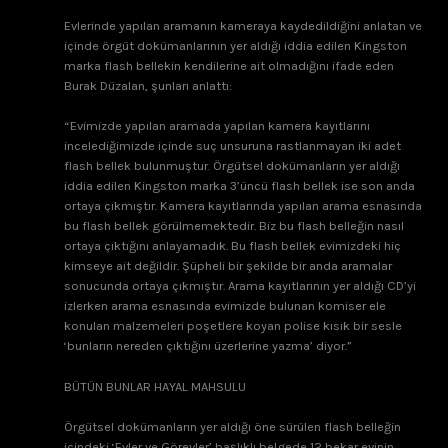
Evlerinde yapılan aramanın kameraya kaydedildiğini anlatan ve
içinde örgüt dokümanlarının yer aldığı iddia edilen Kingston
marka flash bellekin kendilerine ait olmadığını ifade eden
Burak Düzalan, şunları anlattı:
“Evimizde yapılan aramada yapılan kamera kayıtlarını
incelediğimizde içinde suç unsuruna rastlanmayan iki adet
flash bellek bulunmuştur. Örgütsel dokümanların yer aldığı
iddia edilen Kingston marka 3’üncü flash bellek ise son anda
ortaya çıkmıştır. Kamera kayıtlarında yapılan arama esnasında
bu flash bellek görülmemektedir. Biz bu flash belleğin nasıl
ortaya çıktığını anlayamadık. Bu flash bellek evimizdeki hiç
kimseye ait değildir. Şüpheli bir şekilde bir anda aramalar
sonucunda ortaya çıkmıştır. Arama kayıtlarının yer aldığı CD’yi
izlerken arama esnasında evimizde bulunan komiser ele
konulan malzemeleri poşetlere koyan polise kısık bir sesle
‘bunların nereden çıktığını üzerlerine yazma’ diyor.”
BÜTÜN BUNLAR HAYAL MAHSULU
Örgütsel dokümanların yer aldığı öne sürülen flash belleğin
içindeki ‘Evler ve Görevler’ başlıklı belgede 12 bekar evinin