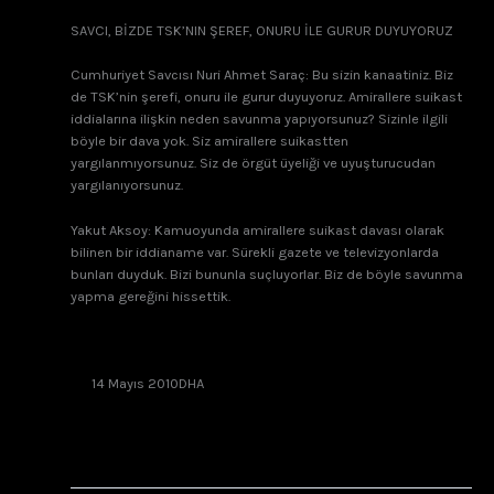
SAVCI, BİZDE TSK’NIN ŞEREF, ONURU İLE GURUR DUYUYORUZ
Cumhuriyet Savcısı Nuri Ahmet Saraç: Bu sizin kanaatiniz. Biz
de TSK’nin şerefi, onuru ile gurur duyuyoruz. Amirallere suikast
iddialarına ilişkin neden savunma yapıyorsunuz? Sizinle ilgili
böyle bir dava yok. Siz amirallere suikastten
yargılanmıyorsunuz. Siz de örgüt üyeliği ve uyuşturucudan
yargılanıyorsunuz.
Yakut Aksoy: Kamuoyunda amirallere suikast davası olarak
bilinen bir iddianame var. Sürekli gazete ve televizyonlarda
bunları duyduk. Bizi bununla suçluyorlar. Biz de böyle savunma
yapma gereğini hissettik.
14 Mayıs 2010
DHA