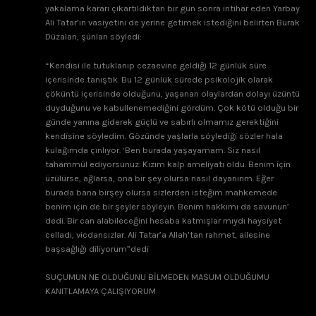
yakalama kararı çıkartıldıktan bir gün sonra intihar eden Yarbay
Ali Tatar’ın vasiyetini de yerine getimek istediğini belirten Burak
Düzalan, şunları söyledi:
“Kendisi ile tutuklanıp cezaevine geldiği 12 günlük süre
içerisinde tanıştık. Bu 12 günlük sürede psikolojik olarak
çöküntü içerisinde olduğunu, yaşanan olaylardan dolayı üzüntü
duyduğunu ve kabullenemediğini gördüm. Çok kötü olduğu bir
günde yanına giderek güçlü ve sabırlı olmamız gerektiğini
kendisine söyledim. Gözünde yaşlarla söylediği sözler hala
kulağımda çınlıyor. ‘Ben burada yaşayamam. Siz nasıl
tahammül ediyorsunuz. Kızım kalp ameliyatı oldu. Benim için
üzülürse, ağlarsa, ona bir şey olursa nasıl dayanırım. Eğer
burada bana birşey olursa sizlerden isteğim mahkemede
benim için de bir şeyler söyleyin. Benim hakkımı da savunun’
dedi. Bir can alabileceğini hesaba katmışlar mıydı haysiyet
celladı, vicdansızlar. Ali Tatar’a Allah’tan rahmet, ailesine
başsağlığı diliyorum”dedi
SUÇUMUN NE OLDUĞUNU BİLMEDEN MASUM OLDUĞUMU
KANITLAMAYA ÇALIŞIYORUM