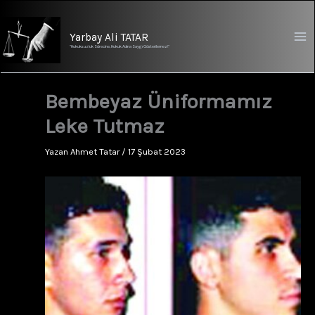
İçeriğe
atla
Yarbay Ali TATAR
"Hukuksuzluk Sürecine, Hukuk Adına Saygı Gösterilemez!"
Bembeyaz Üniformamız
Leke Tutmaz
Yazan
Ahmet Tatar
/
17 Şubat 2023