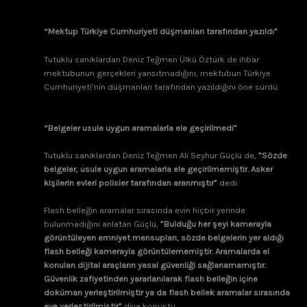
“Mektup Türkiye Cumhuriyeti düşmanları tarafından yazıldı”
Tutuklu sanıklardan Deniz Teğmen Ülkü Öztürk de ihbar
mektubunun gerçekleri yansıtmadığını, mektubun Türkiye
Cumhuriyeti’nin düşmanları tarafından yazıldığını öne sürdü.
“Belgeler usule uygun aramalarla ele geçirilmedi”
Tutuklu sanıklardan Deniz Teğmen Ali Seyhur Güçlü de,
”Sözde
belgeler, usule uygun aramalarla ele geçirilmemiştir. Asker
kişilerin evleri polisler tarafından aranmıştır”
dedi.
Flash belleğin aramalar sırasında evin hiçbir yerinde
bulunmadığını anlatan Güçlü,
”Bulduğu her şeyi kamerayla
görüntüleyen emniyet mensupları, sözde belgelerin yer aldığı
flash belleği kamerayla görüntülememiştir. Aramalarda el
konulan dijital araçların yasal güvenliği sağlanamamıştır.
Güvenlik zafiyetinden yararlanılarak flash belleğin içine
doküman yerleştirilmiştir ya da flash bellek aramalar sırasında
eve yerleştirilmiştir”
diye konuştu.