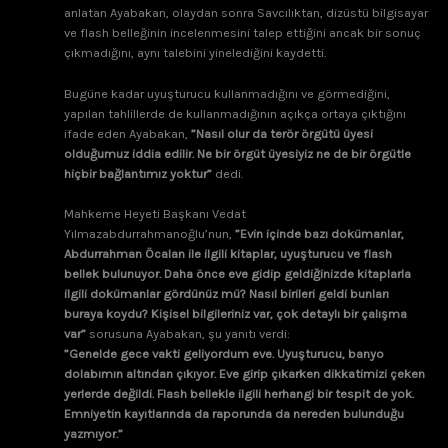
anlatan Ayabakan, olaydan sonra Savcılıktan, dizüstü bilgisayar
ve flash belleğinin incelenmesini talep ettiğini ancak bir sonuç
çıkmadığını, aynı talebini yinelediğini kaydetti.
Bugüne kadar uyuşturucu kullanmadığını ve görmediğini,
yapılan tahlillerde de kullanmadığının açıkça ortaya çıktığını
ifade eden Ayabakan,
”Nasıl olur da terör örgütü üyesi
olduğumuz iddia edilir. Ne bir örgüt üyesiyiz ne de bir örgütle
hiçbir bağlantımız yoktur”
dedi.
Mahkeme Heyeti Başkanı Vedat
Yılmazabdurrahmanoğlu’nun,
”Evin içinde bazı dokümanlar,
Abdurrahman Öcalan ile ilgili kitaplar, uyuşturucu ve flash
bellek bulunuyor. Daha önce eve gidip geldiğinizde kitaplarla
ilgili dokümanlar gördünüz mü? Nasıl birileri geldi bunları
buraya koydu? Kişisel bilgileriniz var, çok detaylı bir çalışma
var”
sorusuna Ayabakan, şu yanıtı verdi:
”Genelde gece vakti geliyordum eve. Uyuşturucu, banyo
dolabımın altından çıkıyor. Eve girip çıkarken dikkatimizi çeken
yerlerde değildi. Flash bellekle ilgili herhangi bir tespit de yok.
Emniyetin kayıtlarında da raporunda da nereden bulunduğu
yazmıyor.”