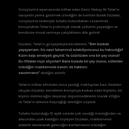
Soruşturma aşamasında intihar eden Deniz Yarbay Ali Tatar’ın
vasiyetini yerine getirmek istediğini de belirten Burak Düzalan,
soruşturma nedeniyle tutuklu bulundukları cezaevinde
konuştukları Tatar’ın psikolojik olarak çöküntü yaşadığını ve
kendisine moral vermeye çalıştıklarını dile getirdi.
Düzalan, Tatar’ın gözyaşlarıyla kendilerine,
”Ben burada
yaşayamam. Siz nasıl tahammül edebiliyorsunuz bu haksızlığa?
Kızım kalp ameliyatı geçirdi. Ya üzüntüden ona bir şey olursa?
Bu iftiraları niçin atıyorlar? Bana burada bir şey olursa, sizlerden
istediğim mahkemede benim de hakkımı
savunmanız”
dediğini anlattı.
Tatar’ın intihar etmeden önce yazdığı mektuptan bazı ifadeleri
okuyan Düzalan, kendilerini komploya kurban eden kişilerin, bir
kişinin ölebileceğini düşünüp düşünmediklerini merak ettiğini
ve Tatar’ın ailesine başsağlığı dilediğini söyledi.
Tutuklu bulunduğu 10 aylık sürede çok sevdiği mesleğinden ve
ailesinden uzak kaldığını söyleyen Düzalan, mahkemenin
adaletli davranarak geleceğini kurtarmasını istediğini