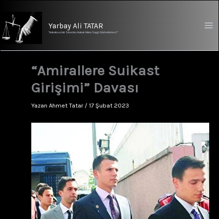
İçeriğe
atla
Yarbay Ali TATAR
"Hukuksuzluk Sürecine, Hukuk Adına Saygı Gösterilemez!"
“Amirallere Suikast
Girişimi” Davası
Yazan
Ahmet Tatar
/
17 Şubat 2023