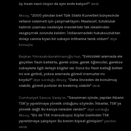
üç insan nasıl oluyor da aynı evde kalıyor?”
dedi.
Aksoy,
”2000 yılından beri Türk Silahlı Kuvvetleri bünyesinde
vatanın selameti için çalışmaktayım. Maalesef, tutukluluk
halimin uzaması nedeniyle meslekteki tek idealimden
vazgeçmek zorunda kaldım. İddianamedeki hukuksuzluktan
dolayı canına kıyan bir subayın intiharına tanık oldum”
diye
konuştu.
Başkan Yılmazabdurrahmanoğlu’nun,
”Evinizdeki aramada ele
geçirilen flash bellekte, gerek sizler, gerek öğrenciler, gerekse
subaylarla ilgili detaylı bilgiler var. Sizce bu flash belleği birileri
mi eve getirdi, yoksa aramada görevli memurlar mı
koydu?”
diye sorduğu Aksoy,
”Daha önceden de konulmuş
olabilir, görevli polisler de bırakmış olabilir”
dedi.
Cumhuriyet Savcısı Saraç’ın,
”Savunman içinde, yapılan ihbarın
TSK’yı yıpratmaya yönelik olduğunu söyledin. İhbarlar, TSK’ya
yönelik değil. Bu kanıya nereden vardın?”
diye sorduğu
Aksoy,
”Biz de TSK mensubuyuz. Kişiler üzerinden TSK
yıpratılmaya çalışılıyor. Bu benim kişisel görüşüm”
yanıtını
verdi.