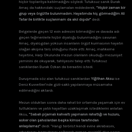
hiçbir toplantıya katılmadığını söyledi. Tutuksuz sanık Burak
Amaç da hakkındaki suçlamaları reddederek,
”Hiçbir zaman bir
grup veya örgütte bulunmadım. Hayatımda hiç görmediğim Ali
Tatar ile birlikte suçlanmam da akıl dışıdır”
dedi.
Belgelerde geçen 12 evin adresini bilmediğini ve davada adı
geçen teğmenlerle hiçbir diyaloğu bulunmadığını savunan
Amaç, diyalogdan yoksun insanların örgüt kurmasının hayatın
olağan akışına ters olduğunu ifade etti. Amaç, mahkeme
heyetine, Harp Okulunda mezun olanların okuduğu mezuniyet
yeminini de okuyarak, tahliyesini talep etti. Tutuksuz
sanıklardan Burak Özkan da beraatini istedi.
Duruşmada söz alan tutuksuz sanıklardan
Yiğithan Aksu
ise
Deniz Kuvvetleri’nde gizli-saklı yapılanmaya müsamaha
edilmediğini aktardı.
Mezun olduktan sonra daha rahat bir ortamda yaşamak için ev
tuttuklarını ve yatılı hayattan uzaklaşmak istediklerini anlatan
Aksu,
”Sabah pijamalı kahvaltı yapmanın rahatlığı ve huzuru,
asker olan şahıslardan başka kimse tarafından
anlaşılamaz”
dedi. ”Hangi terörist kendi evine akrabasını,
arkadaşını, komutanını çağırarak zaman geçirir?” diye soran