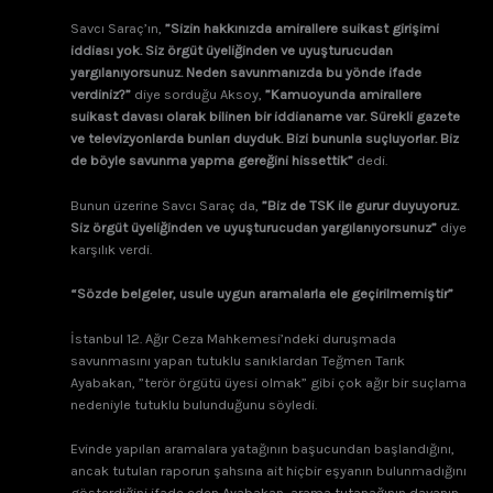
Savcı Saraç’ın,
”Sizin hakkınızda amirallere suikast girişimi
iddiası yok. Siz örgüt üyeliğinden ve uyuşturucudan
yargılanıyorsunuz. Neden savunmanızda bu yönde ifade
verdiniz?”
diye sorduğu Aksoy,
”Kamuoyunda amirallere
suikast davası olarak bilinen bir iddianame var. Sürekli gazete
ve televizyonlarda bunları duyduk. Bizi bununla suçluyorlar. Biz
de böyle savunma yapma gereğini hissettik”
dedi.
Bunun üzerine Savcı Saraç da,
”Biz de TSK ile gurur duyuyoruz.
Siz örgüt üyeliğinden ve uyuşturucudan yargılanıyorsunuz”
diye
karşılık verdi.
“Sözde belgeler, usule uygun aramalarla ele geçirilmemiştir”
İstanbul 12. Ağır Ceza Mahkemesi’ndeki duruşmada
savunmasını yapan tutuklu sanıklardan Teğmen Tarık
Ayabakan, ”terör örgütü üyesi olmak” gibi çok ağır bir suçlama
nedeniyle tutuklu bulunduğunu söyledi.
Evinde yapılan aramalara yatağının başucundan başlandığını,
ancak tutulan raporun şahsına ait hiçbir eşyanın bulunmadığını
gösterdiğini ifade eden Ayabakan, arama tutanağının davanın