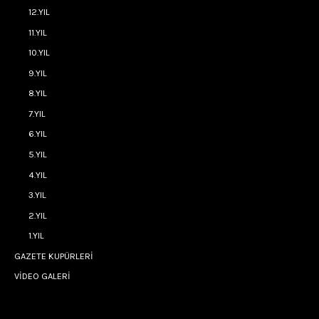
12.YIL
11.YIL
10.YIL
9.YIL
8.YIL
7.YIL
6.YIL
5.YIL
4.YIL
3.YIL
2.YIL
1.YIL
GAZETE KUPÜRLERİ
VİDEO GALERİ