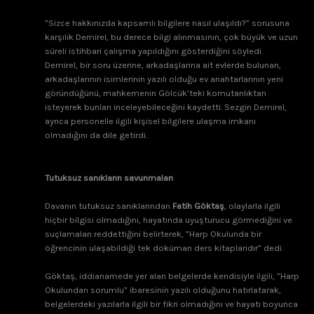
”Sizce hakkınızda kapsamlı bilgilere nasıl ulaşıldı?” sorusuna
karşılık Demirel, bu derece bilgi alınmasının, çok büyük ve uzun
süreli istihbari çalışma yapıldığını gösterdiğini söyledi.
Demirel, bir soru üzerine, arkadaşlarına ait evlerde bulunan,
arkadaşlarının isimlerinin yazılı olduğu ev anahtarlarının yeni
göründüğünü, mahkemenin Gölcük’teki komutanlıktan
isteyerek bunları inceleyebileceğini kaydetti. Sezgin Demirel,
ayrıca personelle ilgili kişisel bilgilere ulaşma imkanı
olmadığını da dile getirdi.
Tutuksuz sanıkların savunmaları
Davanın tutuksuz sanıklarından
Fatih Göktaş
, olaylarla ilgili
hiçbir bilgisi olmadığını, hayatında uyuşturucu görmediğini ve
suçlamaları reddettiğini belirterek, ”Harp Okulunda bir
öğrencinin ulaşabildiği tek doküman ders kitaplarıdır” dedi.
Göktaş, iddianamede yer alan belgelerde kendisiyle ilgili, ”Harp
Okulundan sorumlu” ibaresinin yazılı olduğunu hatırlatarak,
belgelerdeki yazılarla ilgili bir fikri olmadığını ve hayatı boyunca