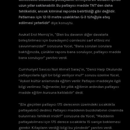
uzun yıllar saklanabilir. Bu patlayıcı madde TNT’den daha
tehlikelidir, ancak kriminal raporda belirtildiği gibi değildir.
Patlaması için 12-13 metre uzaklıktan G-3 tüfeğiyle ateş
edilmesi yeterlidir”
diye konuştu.
Avukat Erol Memiş’in, ”(Ben bu davanın diğer davalarla
birleştirilmesi için buradayım) cümlesini sarf ettiniz mi
savunmanızda?” sorusuna Yücel, ”Bana sorulan sorulara
baktığınızda, çürükler raporu bana soruluyor, patlayıcı madde
bana soruluyor” yanıtını verdi.
Cumhuriyet Savcısı Nuri Ahmet Saraç’ın, ”Deniz Harp Okulunda
patlayıcılarla ilgili bir bilgi veriliyor mu?” sorusu üzerine Yücel,
”Askeri kültür anlamında eğitim verilir. Patlayıcı maddeyle ilgili
bilgi verilmez. Teğmenler, bir yıllık eğitimin ardından patlayıcı
madde eğitim kursuna katılabilir” dedi.
”(Ele geçirilen patlayıcı 175 derecenin üzerindeki sıcaklıkta
patlayabilir) dediniz. Patlayıcı maddenin buzdolabının civarında
bulunması tehlikeli midir?”
sorusuna da Yücel, ”Maddenin
patlayabilmesi için 175 derece sıcaklıkta 15 saniye beklemesi
gerekir. Kitapların verdiği bilgi bu yöndedir”
yanıtını verdi.