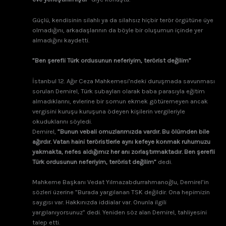
Güçlü, kendisinin silahlı ya da silahsız hiçbir terör örgütüne üye
olmadığını, arkadaşlarının da böyle bir oluşumun içinde yer
almadığını kaydetti.
”Ben şerefli Türk ordusunun neferiyim, terörist değilim”
İstanbul 12. Ağır Ceza Mahkemesi’ndeki duruşmada savunması
sorulan Demirel, Türk subayları olarak baba parasıyla eğitim
almadıklarını, evlerine bir somun ekmek götüremeyen ancak
vergisini kuruşu kuruşuna ödeyen kişilerin vergileriyle
okuduklarını söyledi.
Demirel,
”Bunun vebali omuzlarımızda vardır. Bu ölümden bile
ağırdır. Vatan haini teröristlerle aynı kefeye konmak ruhumuzu
yakmakta, nefes aldığımız her anı zorlaştırmaktadır. Ben şerefli
Türk ordusunun neferiyim, terörist değilim”
dedi.
Mahkeme Başkanı Vedat Yılmazabdurrahmanoğlu, Demirel’in
sözleri üzerine ”Burada yargılanan TSK değildir. Ona hepimizin
saygısı var. Hakkınızda iddialar var. Onunla ilgili
yargılanıyorsunuz” dedi. Yeniden söz alan Demirel, tahliyesini
talep etti.