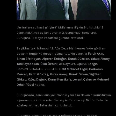
‘Amirallere suikast girişimi” iddialarına ilişkin 9’u tutuklu 19
sanık hakkında açılan davanın 2. duruşması sona erdi.
Duruşma, 17 Mayıs Pazartesi gününe ertelendi.
Beşiktaş’taki İstanbul 12. Ağır Ceza Mahkemesi’nde görülen
davanın bugünkü duruşmasına, tutuklu sanıklar
Faruk Akın,
Sinan Efe Noyan, Alperen Erdoğan, Burak Düzalan, Yakup Aksoy,
Tarık Ayabakan, Ülkü Öztürk, Ali Seyhur Güçlü
ve
Sezgin
Demirel
ile tutuksuz sanıklar
Halit Mehmet Ergül, Barbaros
Mercan, Fatih Göktaş, Burak Amaç, Burak Özkan, Yiğithan
Göksu, Oğuz Dağnık, Koray Kemiksiz, Levent Çakın ve Mehmet
Orhan Yücel
katıldı.
Duruşmada, sanıkların yakınlarının yanı sıra davanın soruşturma
aşamasında intihar eden Yarbay Ali Tatar’ın eşi Nilüfer Tatar ile
ağabeyi Ahmet Tatar da hazır bulundu.
Duruşma, tutuklu sanık Deniz Teğmen Murat Düzalan’ın