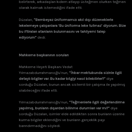
belirterek, arkadaşları kıdem atlayıp üsteğmen olurken teğmen
olarak kalmak istemediğini ifade etti.
Düzalan,
”Bembeyaz üniformamızı akıl dışı düzeneklerle
lekelemeye çalışanlara ‘Bu üniforma leke tutmaz’ diyorum. Bize
bu iftiraları atanların bulunmasını ve tahliyemi talep
ediyorum”
dedi.
Mahkeme başkanının soruları
Mahkeme Heyeti Başkanı Vedat
Yılmazabdurrahmanoğlu’nun,
”İhbar mektubunda sizinle ilgili
detaylı bilgiler var. Bu kadar bilgiyi nasıl bilebilirler?”
diye
sorduğu Düzalan, bunun ancak sistemli bir çalışma ile yapılmış
olabileceğini ifade etti.
Yılmazabdurrahmanoğlu’nun,
”Teğmenlerle ilgili değerlendirme
yapılmış, bunların dışardan bilinme durumları var mı?”
diye
sorduğu Düzalan, isimler elde edildikten sonra bunların üzerine
kurma bilgiler eklendiğini ve bunların gerçeklik payı
barındırmadığını söyledi.