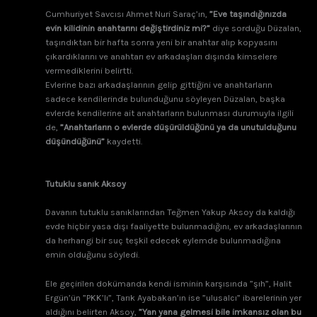
Cumhuriyet Savcısı Ahmet Nuri Saraç’ın,
”Eve taşındığınızda
evin kilidinin anahtarını değiştirdiniz mi?”
diye sorduğu Düzalan,
taşındıktan bir hafta sonra yeni bir anahtar alıp kopyasını
çıkardıklarını ve anahtarı ev arkadaşları dışında kimselere
vermediklerini belirtti.
Evlerine bazı arkadaşlarının gelip gittiğini ve anahtarların
sadece kendilerinde bulunduğunu söyleyen Düzalan, başka
evlerde kendilerine ait anahtarların bulunması durumuyla ilgili
de,
”Anahtarların o evlerde düşürüldüğünü ya da unutulduğunu
düşündüğünü”
kaydetti.
Tutuklu sanık Aksoy
Davanın tutuklu sanıklarından Teğmen Yakup Aksoy da kaldığı
evde hiçbir yasa dışı faaliyette bulunmadığını, ev arkadaşlarının
da herhangi bir suç teşkil edecek eylemde bulunmadığına
emin olduğunu söyledi.
Ele geçirilen dokümanda kendi isminin karşısında ”şıh”, Halit
Ergün’ün ”PKK’lı”, Tarık Ayabakan’ın ise ”ulusalcı” ibarelerinin yer
aldığını belirten Aksoy,
”Yan yana gelmesi bile imkansız olan bu