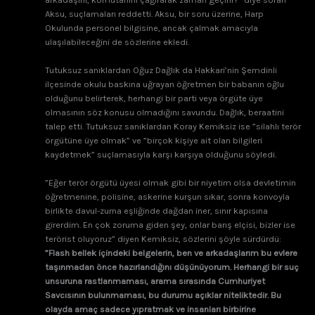
Aksu, suçlamaları reddetti. Aksu, bir soru üzerine, Harp
Okulunda personel bilgisine, ancak çalmak amacıyla
ulaşılabileceğini de sözlerine ekledi.
Tutuksuz sanıklardan Oğuz Dağlık da Hakkari’nin Şemdinli
ilçesinde okulu baskına uğrayan öğretmen bir babanın oğlu
olduğunu belirterek, herhangi bir parti veya örgüte üye
olmasının söz konusu olmadığını savundu. Dağlık, beraatini
talep etti. Tutuksuz sanıklardan Koray Kemiksiz ise ”silahlı terör
örgütüne üye olmak” ve ”birçok kişiye ait olan bilgileri
kaydetmek” suçlamasıyla karşı karşıya olduğunu söyledi.
”Eğer terör örgütü üyesi olmak gibi bir niyetim olsa devletimin
öğretmenine, polisine, askerine kurşun sıkar, sonra konvoyla
birlikte davul-zurna eşliğinde dağdan iner, sınır kapısına
girerdim. En çok zoruma giden şey, onlar barış elçisi, bizler ise
terörist oluyoruz” diyen Kemiksiz, sözlerini şöyle sürdürdü:
”Flash bellek içindeki belgelerin, ben ve arkadaşlarım bu evlere
taşınmadan önce hazırlandığını düşünüyorum. Herhangi bir suç
unsuruna rastlanmaması, arama sırasında Cumhuriyet
Savcısının bulunmaması, bu durumu açıklar niteliktedir. Bu
olayda amaç sadece yıpratmak ve insanları birbirine