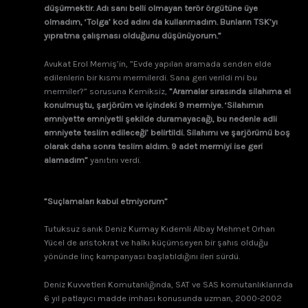
düşürmektir. Adı sanı belli olmayan terör örgütüne üye
olmadım, ‘Tolga’ kod adını da kullanmadım. Bunların TSK’yı
yıpratma çalışması olduğunu düşünüyorum.”
Avukat Erol Memiş’in, ”Evde yapılan aramada senden elde
edilenlerin bir kısmı mermilerdi. Sana geri verildi mi bu
mermiler?” sorusuna Kemiksiz,
”Aramalar sırasında silahıma el
konulmuştu, şarjörüm ve içindeki 9 mermiye. ‘Silahımın
emniyette emniyetli şekilde duramayacağı, bu nedenle adli
emniyete teslim edileceği’ belirtildi. Silahımı ve şarjörümü boş
olarak daha sonra teslim aldım. 9 adet mermiyi ise geri
alamadım”
yanıtını verdi.
”Suçlamaları kabul etmiyorum”
Tutuksuz sanık Deniz Kurmay Kıdemli Albay Mehmet Orhan
Yücel de aristokrat ve halkı küçümseyen bir şahıs olduğu
yönünde linç kampanyası başlatıldığını ileri sürdü.
Deniz Kuvvetleri Komutanlığında, SAT ve SAS komutanlıklarında
6 yıl patlayıcı madde imhası konusunda uzman, 2000-2002