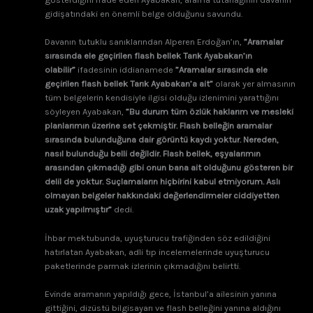
gidişatındaki en önemli belge olduğunu savundu.
Davanın tutuklu sanıklarından Alperen Erdoğan’ın,
”Aramalar
sırasında ele geçirilen flash bellek Tarık Ayabakan’ın
olabilir”
ifadesinin iddianamede
”Aramalar sırasında ele
geçirilen flash bellek Tarık Ayabakan’a ait”
olarak yer almasının
tüm belgelerin kendisiyle ilgisi olduğu izlenimini yarattığını
söyleyen Ayabakan,
”Bu durum tüm özlük haklarım ve mesleki
planlarımın üzerine set çekmiştir. Flash belleğin aramalar
sırasında bulunduğuna dair görüntü kaydı yoktur. Nereden,
nasıl bulunduğu belli değildir. Flash bellek, eşyalarımın
arasından çıkmadığı gibi onun bana ait olduğunu gösteren bir
delil de yoktur. Suçlamaların hiçbirini kabul etmiyorum. Aslı
olmayan belgeler hakkındaki değerlendirmeler ciddiyetten
uzak yapılmıştır”
dedi.
İhbar mektubunda, uyuşturucu trafiğinden söz edildiğini
hatırlatan Ayabakan, adli tıp incelemelerinde uyuşturucu
paketlerinde parmak izlerinin çıkmadığını belirtti.
Evinde aramanın yapıldığı gece, İstanbul’a ailesinin yanına
gittiğini, dizüstü bilgisayarı ve flash belleğini yanına aldığını