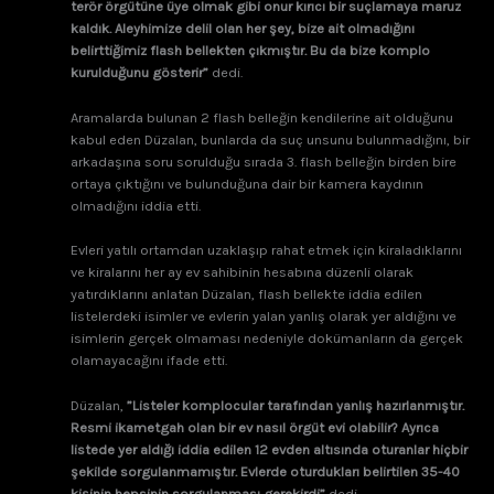
terör örgütüne üye olmak gibi onur kırıcı bir suçlamaya maruz
kaldık. Aleyhimize delil olan her şey, bize ait olmadığını
belirttiğimiz flash bellekten çıkmıştır. Bu da bize komplo
kurulduğunu gösterir”
dedi.
Aramalarda bulunan 2 flash belleğin kendilerine ait olduğunu
kabul eden Düzalan, bunlarda da suç unsunu bulunmadığını, bir
arkadaşına soru sorulduğu sırada 3. flash belleğin birden bire
ortaya çıktığını ve bulunduğuna dair bir kamera kaydının
olmadığını iddia etti.
Evleri yatılı ortamdan uzaklaşıp rahat etmek için kiraladıklarını
ve kiralarını her ay ev sahibinin hesabına düzenli olarak
yatırdıklarını anlatan Düzalan, flash bellekte iddia edilen
listelerdeki isimler ve evlerin yalan yanlış olarak yer aldığını ve
isimlerin gerçek olmaması nedeniyle dokümanların da gerçek
olamayacağını ifade etti.
Düzalan,
”Listeler komplocular tarafından yanlış hazırlanmıştır.
Resmi ikametgah olan bir ev nasıl örgüt evi olabilir? Ayrıca
listede yer aldığı iddia edilen 12 evden altısında oturanlar hiçbir
şekilde sorgulanmamıştır. Evlerde oturdukları belirtilen 35-40
kişinin hepsinin sorgulanması gerekirdi”
dedi.