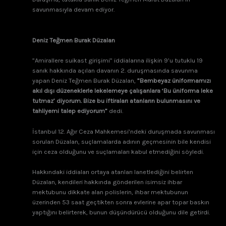
savunmasıyla devam ediyor.
Deniz Teğmen Burak Düzalan
”Amirallere suikast girişimi” iddialarına ilişkin 9’u tutuklu 19
sanık hakkında açılan davanın 2. duruşmasında savunma
yapan Deniz Teğmen Burak Düzalan,
”Bembeyaz üniformamızı
akıl dışı düzeneklerle lekelemeye çalışanlara ‘Bu üniforma leke
tutmaz’ diyorum. Bize bu iftiraları atanların bulunmasını ve
tahliyemi talep ediyorum”
dedi.
İstanbul 12. Ağır Ceza Mahkemesi’ndeki duruşmada savunması
sorulan Düzalan, suçlamalarda adının geçmesinin bile kendisi
için ceza olduğunu ve suçlamaları kabul etmediğini söyledi.
Hakkındaki iddiaları ortaya atanları lanetlediğini belirten
Düzalan, kendileri hakkında gönderilen isimsiz ihbar
mektubunu dikkate alan polislerin, ihbar mektubunun
üzerinden 53 saat geçtikten sonra evlerine apar topar baskın
yaptığını belirterek, bunun düşündürücü olduğunu dile getirdi.