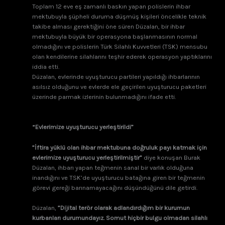
Toplam 12 eve eş zamanlı baskın yapan polislerin ihbar
mektubuyla şüpheli duruma düşmüş kişileri öncelikle teknik
takibe alması gerektiğini öne süren Düzalan, bir ihbar
mektubuyla büyük bir operasyona başlanmasının normal
olmadığını ve polislerin Türk Silahlı Kuvvetleri (TSK) mensubu
olan kendilerine silahlarını teşhir ederek operasyon yaptıklarını
iddia etti.
Düzalan, evlerinde uyuşturucu partileri yapıldığı ihbarlarının
asılsız olduğunu ve evlerde ele geçirilen uyuşturucu paketleri
üzerinde parmak izlerinin bulunmadığını ifade etti.
“Evlerimize uyuşturucu yerleştirildi”
”İftira yüklü olan ihbar mektubuna doğruluk payı katmak için
evlerimize uyuşturucu yerleştirilmiştir”
diye konuşan Burak
Düzalan, ihbarı yapan teğmenin sanal bir varlık olduğuna
inandığını ve TSK’de uyuşturucu batağına giren bir teğmenin
görevi gereği barınamayacağını düşündüğünü dile getirdi.
Düzalan,
”Dijital terör olarak adlandırdığım bir kurumun
kurbanları durumundayız. Somut hiçbir bulgu olmadan silahlı