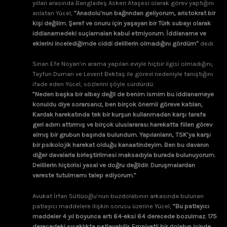
yılları arasında Bangladeş Askeri Ataşesi olarak görev yaptığını
anlatan Yücel,
”Anadolu’nun bağrından geliyorum, aristokrat bir
kişi değilim. Şeref ve onuru için yaşayan bir Türk subayı olarak
iddianamedeki suçlamaları kabul etmiyorum. İddianame ve
eklerini incelediğimde ciddi delillerin olmadığını gördüm”
dedi.
Sinan Efe Noyan’ın arama yapılan eviyle hiçbir ilgisi olmadığını,
Tayfun Duman ve Levent Bektaş ile görevi nedeniyle tanıştığını
ifade eden Yücel, sözlerini şöyle sürdürdü:
”Neden başka bir albay değil de benim ismim bu iddianameye
konuldu diye sorarsanız, ben birçok önemli göreve katılan,
Kardak harekatında tek bir kurşun kullanmadan karşı tarafa
geri adım attırmış ve birçok uluslararası harekatta fiilen görev
almış bir grubun başında bulundum. Yapılanların, TSK’ya karşı
bir psikolojik harekat olduğu kanaatindeyim. Ben bu davanın
diğer davalarla birleştirilmesi maksadıyla burada bulunuyorum.
Delillerin hiçbirisi yasal ve doğru değildir. Duruşmalardan
vareste tutulmamı talep ediyorum.”
Avukat İrfan Sütlüoğlu’nun buzdolabının arkasında bulunan
patlayıcı maddelere ilişkin sorusu üzerine Yücel,
”Bu patlayıcı
maddeler 4 yıl boyunca artı 64-eksi 64 derecede bozulmaz. 175
derecedeki sıcaklıkta patlayabilir. Emniyetli bir dolabın içinde