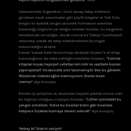
İddianamede ‘Ergenekon’ isimli davayı takip ettiklerini
gösteren sanık savunmaları gibi çeşitli belgeler ve Türk Solu
Dergisi ile Aydınlık Dergisi abonelik formlarının evlerinde
bulunduğu bilgisinin yer aldığını anlatan Düzalan, bu belgelerin
kendilerinde olmadığını, ancak normal bir Türkiye Cumhuriyeti
vatandaşı olarak da takip edebilmelerinin bir engeli
bulunmadığını aktardı.
Evinde ”bebek katili terörist başı Abdullah Öcalan”a ait kitap
bulunduğunun da iddia edildiğini hatırlatan Düzalan,
”Evimize
kitapları koyan haysiyet cellatları kim bilir ne vaatlerle bunları
yapmışlardır? Vicdansızlık sınır tanımamıştır. Ben bu gibilerin
Müslüman olabileceğine inanmıyorum. Bunlar insan
olamaz”
diye konuştu.
Kendini iyi yetiştiren ve okulundan başarılı şekilde mezun olan
bir teğmen olduğunu söyleyen Düzalan,
”Lütfen içimizdeki bu
yangını söndürün. Yoksa bu insanlar bizim gibi insanlara
kahpece tuzaklar kurmaya devam edecek”
diye konuştu.
Yarbay Ali Tatar’ın vasiyeti