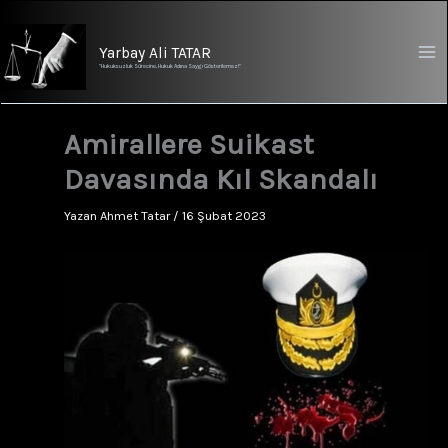
İçeriğe
atla
Yarbay Ali TATAR
"Hukuksuzluk Sürecine, Hukuk Adına Saygı Gösterilemez!"
Amirallere Suikast
Davasında Kıl Skandalı
Yazan
Ahmet Tatar
/
16 Şubat 2023