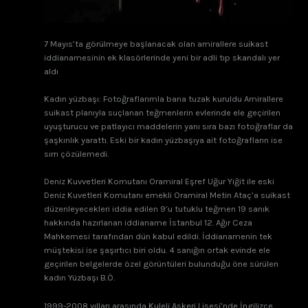
7 Mayıs’ta görülmeye başlanacak olan amirallere suikast
iddianamesinin ek klasörlerinde yeni bir adli tıp skandalı yer
aldı
Kadın yüzbaşı: Fotoğraflarımla bana tuzak kuruldu Amirallere
suikast planıyla suçlanan teğmenlerin evlerinde ele geçirilen
uyuşturucu ve patlayıcı maddelerin yanı sıra bazı fotoğraflar da
şaşkınlık yarattı. Eski bir kadın yüzbaşıya ait fotoğrafların ise
sırrı çözülemedi.
Deniz Kuvvetleri Komutanı Oramiral Eşref Uğur Yiğit ile eski
Deniz Kuvetleri Komutanı emekli Oramiral Metin Ataç’a suikast
düzenleyecekleri iddia edilen 9’u tutuklu teğmen 19 sanık
hakkında hazırlanan iddianame İstanbul 12. Ağır Ceza
Mahkemesi tarafından dün kabul edildi. İddianamenin tek
müştekisi ise şaşırtıcı biri oldu. 4 sanığın ortak evinde ele
geçirilen belgelerde özel görüntüleri bulunduğu öne sürülen
kadın Yüzbaşı B.Ö.
1999-2008 yılları arasında Kuleli Askeri Lisesi’nde İngilizce