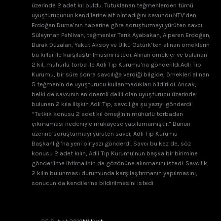
üzerinde 2 adet kıl buldu. Tutuklanan teğmenlerden tümü
uyuşturucunun kendilerine ait olmadığını savundu.NTV’den
Erdoğan Durna’nın haberine göre soruşturmayı yürüten savcı
Süleyman Pehlivan, teğmenler Tarık Ayabakan, Alperen Erdoğan,
Burak Düzalan, Yakut Aksoy ve Ülkü Öztürk’ten alınan örneklerin
bu kıllar ile karşılaştırılmasını istedi. Alınan örnekler ve bulunan
2 kıl, mühürlü torba ile Adli Tıp Kurumu’na gönderildi.Adli Tıp
Kurumu, bir süre sonra savcılığa verdiği bilgide, örnekleri alınan
5 teğmenin de uyuşturucu kullanmadıkları bildirildi. Ancak,
belki de savcının en önemli delili olan uyuşturucu üzerinde
bulunan 2 kıla ilişkin Adli Tıp, savcılığa şu yazıyı gönderdi:
“Tetkik konusu 2 adet kıl örneğinin mühürlü torbadan
çıkmaması nedeniyle mukayese yapılamamıştır.” Bunun
üzerine soruşturmayı yürüten savcı, Adli Tıp Kurumu
Başkanlığı’na yeni bir yazı gönderdi. Savcı bu kez de, söz
konusu 2 adet kılın, Adli Tıp Kurumu’nun başka bir birimine
gönderilme ihtimalinin de gözönüne alınmasını istedi. Savcılık,
2 kılın bulunması durumunda karşılaştırmanın yapılmasını,
sonucun da kendilerine bildirilmesini istedi