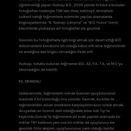
öğretmenliği yapan Yüzbaşı B.Ö., 2009 yılında Yotube’a konulan
fotoğrafları nedeniyle TSK’dan ihraç edilmişti. Amirallere
suikast sanığı teğmenlerin evlerinde yapılan aramalarda
bilgisayarlarında “B. Yüzbaşı Çalışma” ve “B.Ö. Fotos” isimli
klasörlerde yüzbaşıya ait fotoğraflar ele geçirildi.
Savcının bu fotoğraflarla ilgili bilgi almak için davet ettiği B.Ö.
dökümanların kendisine ait olduğu kabul etti ama teğmenlerde
ne aradığına dair bilgisi olmadığını ifade etti.
Yüzbaşı, tutuklu bulunan teğmenler B.D., A.E.,Y.A., T.A., ve M.O.’yu
tanımadığını da belirtti.
KIL SKANDALI
İddianamede, teğmenlerin evinde bulunan uyuşturucunun
üzerinde 2 kıl bulunduğu öne sürüldü. Savcılık, bu kıllar ile
teğmenlerden alınan örneklerin karşılaştırılmasını istedi ancak,
dosyadaki en önemli delil niteliğindeki kıllar Adli Tıp’ta
kayboldu.Gölcük’te teğmenlere ait evde yapılan aramada bir
miktar TNT kalıbının yanı sıra bir miktar da uyuşturucu ele
geçirildi. Polis ekipleri, uyuşturucunun sarılı olduğu bantın