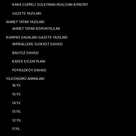
KARA CÜPPELİ SÜLEYMAN PEHLİVAN KİMDİR?
GAZETE YAZILARI
AHMET TATAR YAZILARI
AHMET TATAR RÖPORTAJLAR
KUMPAS DAVALARI GAZETE YAZILARI
AMİRALLERE SUİKAST DAVASI
BALYOZ DAVASI
KAFES EYLEM PLANI
POYRAZKÖY DAVASI
YILDÖNÜMÜ ANMALARI
16.Yıl
15.Yıl
14.Yıl
13.YIL
12.YIL
11.YIL