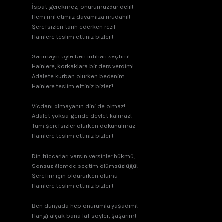
İspat gerekmez, onurumuzdur delil!
Hem milletimiz davamıza müdahil!
Şerefsizleri tarih ederken rezil
Hainlere teslim ettiniz bizleri!
Sanmayın öyle ben intiharı seçtim!
Hainlere, korkaklara bir ders verdim!
Adalete kurban olurken bedenim
Hainlere teslim ettiniz bizleri!
Vicdanı olmayanın dini de olmaz!
Adalet yoksa geride devlet kalmaz!
Tüm şerefsizler olurken dokunulmaz
Hainlere teslim ettiniz bizleri!
Din tüccarları varsın versinler hükmü;
Sonsuz âlemde seçtim ölümsüzlüğü!
Şerefim için öldürürken ölümü
Hainlere teslim ettiniz bizleri!
Ben dünyada hep onurumla yaşadım!
Hangi alçak bana laf söyler, şaşarım!