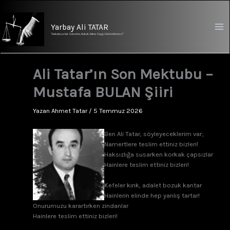
İçeriğe
atla
Yarbay Ali TATAR
"Hukuksuzluk Sürecine, Hukuk Adına Saygı Gösterilemez!"
Ali Tatar’ın Son Mektubu –
Mustafa BULAN Şiiri
Yazan
Ahmet Tatar
/
5 Temmuz 2026
Ben Ali Tatar, söyleyeceklerim var;
Namertlere teslim ettiniz bizleri!
Haksızlığa susarken korkak çapsızlar
Hainlere teslim ettiniz bizleri!
Kefeler kırık, adalet bozuk kantar
Hainlerin elinde hep yanlış tartar!
Onurumuzu karartırken zindanlar
Hainlere teslim ettiniz bizleri!