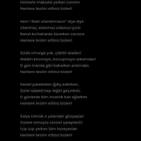
Hainlerle maklube yerken sanırım
Hainlere teslim ettiniz bizleri!
Hem “Allah utandırmasın” diye diye
Utanmaz, arlanmaz oldunuz iyice!
Rahat koltuklarda tünerken sesizce
Hainlere teslim ettiniz bizleri!
Sizde omurga yok, çekilin aradan!
Ahkâm kesmeyin, konuşmayın arkamdan!
O gün manda gibi bakarken ardımdan
Hainlere teslim ettiniz bizleri!
Devlet paralelden iğdiş edilirken,
Sizler adaleti hep teğet geçerken,
O günlerde tüm insanlık kan ağlarken
Hainlere teslim ettiniz bizleri!
Salya sümük o yalandan gözyaşları
Sizlere olmuştu cennet şarapları(!)
İçip içip yerken tüm hezeyanları
Hainlere teslim ettiniz bizleri!