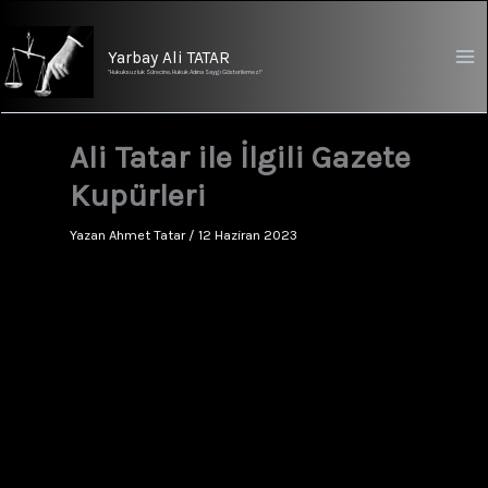
İçeriğe
atla
Yarbay Ali TATAR
"Hukuksuzluk Sürecine, Hukuk Adına Saygı Gösterilemez!"
Ali Tatar ile İlgili Gazete
Kupürleri
Yazan
Ahmet Tatar
/
12 Haziran 2023