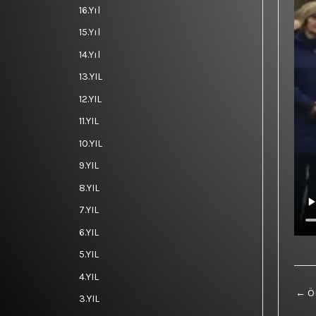
16.Yıl
15.Yıl
14.Yıl
13.YIL
12.YIL
11.YIL
10.YIL
9.YIL
8.YIL
7.YIL
6.YIL
5.YIL
4.YIL
←
Ön
3.YIL